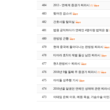
484
2013 - 연예계 증권가 찌라시
(1)
483
찢어진 검스녀
482
간호사들 탈의실
481
법원 공익하다가 연예인 4명이랑 밥먹은 썰
480
판빙빙 근황
479
현재 중국에 돌아다니는 판빙빙 찌라시
478
티아라 효X의 재벌 돌싱 남친 찌라시
477
현A 판빙비ㅇ 찌라시
476
2018년 9월 둘째 주 증권가 찌라시
(1)
475
아이돌 성추행 기사
474
2016년을 달궜던 연예인 성매매 관련 찌라
473
이태임 은퇴 이유, 예원 욕설, 가슴수술 이민