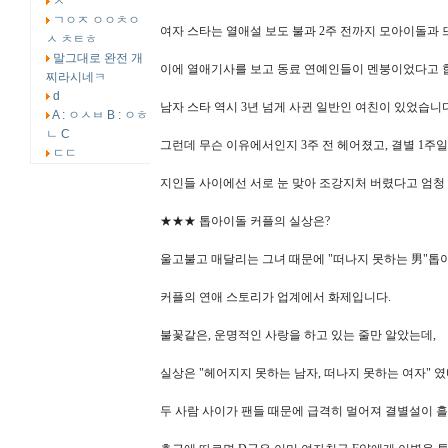
ㅅ
ㄱㅇㅈ ㅇㅇㅊㅇ
여자 스타는 열애설 보도 불과 2주 전까지 모아이돌과
ㅅ ㅊㅌㅎ
말그대로 완전 개
이에 열애기사를 보고 동료 연예인들이 멘붕이었다고 
찌라시네ㅋ
d
남자 스타 역시 3년 넘게 사귄 일반인 여친이 있었습니다
A : ㅇㅅㅂ B : ㅇㅎ
ㄴ C
그런데 무슨 이유에서인지 3주 전 헤어졌고, 결별 1
ㄷㄷ
지인들 사이에선 서로 눈 맞아 조강지처 버렸다고 엄청
★★★ 톱아이돌 커플의 실상은?
울고불고 매달리는 그녀 때문에 "떠나지 못하는 男"톱
커플의 연애 스토리가 업계에서 화제입니다.
불꽃같은, 운명적인 사랑을 하고 있는 줄만 알았는데,
실상은 "헤어지지 못하는 남자, 떠나지 못하는 여자" 
두 사람 사이가 팬들 때문에 급격히 멀어져 결별설이 흘