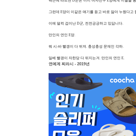
측근에 따르면 D군은 이미 여자친구 E양에게 이별을 통
그런데 E양이 이같은 얘기를 듣고 바로 앓아 누웠다고 
이에 덜컥 겁이난 D군, 전전긍긍하고 있답니다.
만인의 연인 E양.
뭐 시-바 빨갱이 다 뒤져. 충성충성 문재인 각하.
일베 빨갱이 자한당 다 뒤지는겨. 만인의 연인 E
연예계 찌라시 - 2019년