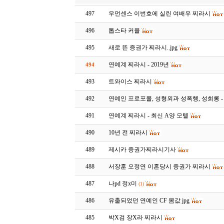
497
우먼센스 이번호에 실린 여배우 찌라시
496
톱스타 커플
495
새로 뜬 증권가 찌라시..jpg
연예계 찌라시 - 2019년
494
493
트와이스 찌라시
492
연예인 프로포폴, 성형외과 성폭행, 성희롱 
491
연예계 찌라시 - 최신 A양 모텔
490
10년 전 찌라시
489
제시카 증권가찌라시기사
488
서장훈 오정연 이혼당시 증권가 찌라시
487
나pd 정x미
(1)
486
유출되었던 연예인 CF 몸값 jpg
485
박X검 장X라 찌라시