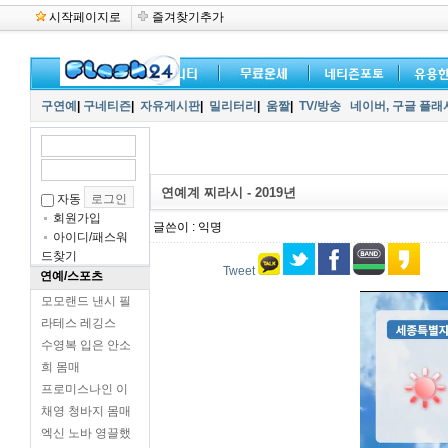
시작페이지로
즐겨찾기추가
구연예
|
구네티즌
|
자유게시판
|
밀리터리
|
움짤
|
TV/방송
네이버,
구글 플래
연예계 찌라시 - 2019년
자동
회원가입
글쓴이 : 익명
아이디/패스워
드찾기
Tweet
연예/스포츠
모모랜드 낸시 필
라테스 레깅스
수영복 입은 안소
희 몸매
프로미스나인 이
채영 청바지 몸매
엑신 노바 영끌했