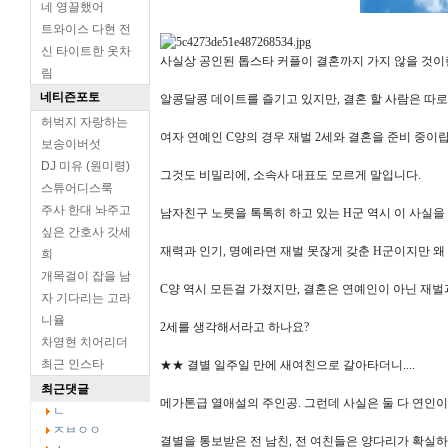
네 영끌했어
트와이스 다현 전
신 타이트한 옷차
사실상 공인된 톱스타 커플이 결혼까지 가지 않을 것이
림
네티즌포토
알콩달콩 데이트를 즐기고 있지만, 결혼 할 사람은 따로
허벅지 자랑하는
여자 연예인 C양의 경우 재벌 2세와 결혼을 준비 중이
보송이버섯
DJ 미유 (원미령)
그것도 비밀리에, 소속사 대표도 모르게 말입니다.
스튜어디스룩
주사 한대 놔주고
남자친구 노릇을 톡톡히 하고 있는 H군 역시 이 사실
싶은 간호사 갓세
재력과 인기, 명예라면 재벌 못잖게 갖춘 H군이지만 왜
희
개목걸이 잡을 남
C양 역시 모든걸 가졌지만, 결혼은 연예인이 아닌 재벌
자 기다리는 고라
니율
2세를 생각해서라고 하나요?
차영현 치어리더
최근 인스타
★★ 결별 일주일 만에 새여친으로 갈아타더니....
최근댓글
메가톤급 열애설의 주인공. 그런데 사실은 둘 다 연인이
ㄴ
ㅈㅂㅇㅇ
결별을 통보받은 전 남친, 전 여친들은 양다리가 확실하