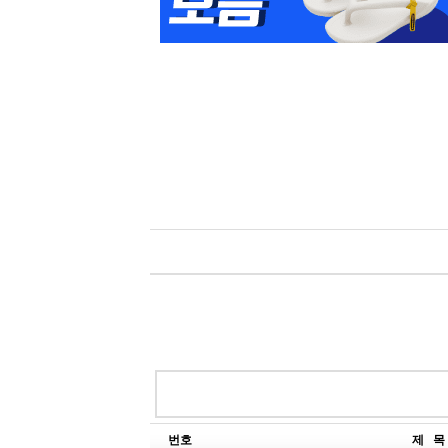
번호
제 목