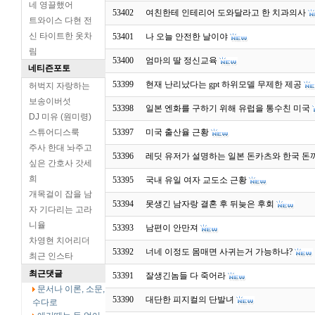
네 영끌했어
53402
여친한테 인테리어 도와달라고 한 치과의사
트와이스 다현 전
신 타이트한 옷차
53401
나 오늘 안전한 날이야
림
53400
엄마의 딸 정신교육
네티즌포토
53399
현재 난리났다는 gpt 하위모델 무제한 제공
허벅지 자랑하는
보송이버섯
53398
일본 엔화를 구하기 위해 유럽을 통수친 미국
DJ 미유 (원미령)
스튜어디스룩
53397
미국 출산율 근황
주사 한대 놔주고
53396
레딧 유저가 설명하는 일본 돈카츠와 한국 돈
싶은 간호사 갓세
희
53395
국내 유일 여자 교도소 근황
개목걸이 잡을 남
53394
못생긴 남자랑 결혼 후 뒤늦은 후회
자 기다리는 고라
니율
53393
남편이 안만져
차영현 치어리더
53392
너네 이정도 몸매면 사귀는거 가능하냐?
최근 인스타
최근댓글
53391
잘생긴놈들 다 죽어라
문서나 이론, 소문,
53390
대단한 피지컬의 단발녀
수다로