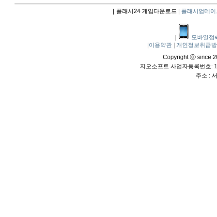
|
플래시24 게임다운로드 |
플래시업데이
|
모바일접
|
이용약관
|
개인정보취급
Copyright ⓒ since 20
지오소프트 사업자등록번호: 114
주소 :