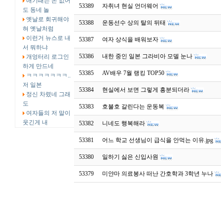
애기때는 돈 없어
53389
자취녀 현실 언더웨어
도 동네 놀
옛날로 회귀해야
53388
운동선수 상의 탈의 뒤태
혀 옛날처럼
이런거 뉴스로 내
53387
여자 상식을 배워보자
서 뭐하냐
53386
내한 중인 일본 그라비아 모델 눈나
개엉터리 로그인
하게 만드네
53385
AV배우 7월 랭킹 TOP50
ㅋㅋㅋㅋㅋㅋㅋ..
저 일본
53384
현실에서 보면 그렇게 흥분되더라
정신 차렸네 그래
도
53383
호불호 갈린다는 운동복
여자들의 저 말이
웃긴게 내
53382
니네도 행복해라
53381
어느 학교 선생님이 급식을 안먹는 이유.jpg
53380
일하기 싫은 신입사원
53379
미얀마 의료봉사 떠난 간호학과 3학년 누나