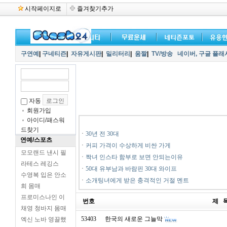
시작페이지로
즐겨찾기추가
구연예
|
구네티즌
|
자유게시판
|
밀리터리
|
움짤
|
TV/방송
네이버,
구글 플래
자동
회원가입
아이디/패스워
드찾기
ㆍ
30년 전 30대
연예/스포츠
ㆍ
커피 가격이 수상하게 비싼 가게
모모랜드 낸시 필
ㆍ
짝녀 인스타 함부로 보면 안되는이유
라테스 레깅스
ㆍ
50대 유부남과 바람핀 30대 와이프
수영복 입은 안소
ㆍ
소개팅녀에게 받은 충격적인 거절 멘트
희 몸매
프로미스나인 이
번호
제 
채영 청바지 몸매
53403
한국의 새로운 그늘막
엑신 노바 영끌했