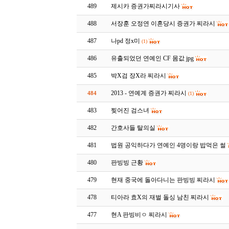
489
제시카 증권가찌라시기사
488
서장훈 오정연 이혼당시 증권가 찌라시
487
나pd 정x미
(1)
486
유출되었던 연예인 CF 몸값 jpg
485
박X검 장X라 찌라시
2013 - 연예계 증권가 찌라시
484
(1)
483
찢어진 검스녀
482
간호사들 탈의실
481
법원 공익하다가 연예인 4명이랑 밥먹은 썰
480
판빙빙 근황
479
현재 중국에 돌아다니는 판빙빙 찌라시
478
티아라 효X의 재벌 돌싱 남친 찌라시
477
현A 판빙비ㅇ 찌라시