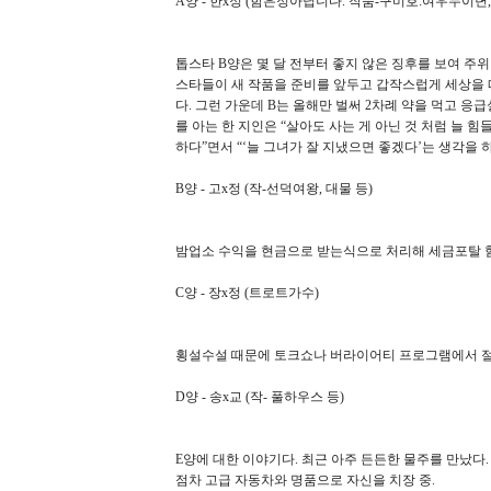
A양 - 한x정 (함은정아닙니다. 작품-구미호:여우누이뎐,
톱스타 B양은 몇 달 전부터 좋지 않은 징후를 보여 주위
스타들이 새 작품을 준비를 앞두고 갑작스럽게 세상을 
다. 그런 가운데 B는 올해만 벌써 2차례 약을 먹고 
를 아는 한 지인은 “살아도 사는 게 아닌 것 처럼 늘 
하다”면서 “‘늘 그녀가 잘 지냈으면 좋겠다’는 생각을 
B양 - 고x정 (작-선덕여왕, 대물 등)
밤업소 수익을 현금으로 받는식으로 처리해 세금포탈 
C양 - 장x정 (트로트가수)
횡설수설 때문에 토크쇼나 버라이어티 프로그램에서 절
D양 - 송x교 (작- 풀하우스 등)
E양에 대한 이야기다. 최근 아주 든든한 물주를 만났다
점차 고급 자동차와 명품으로 자신을 치장 중.