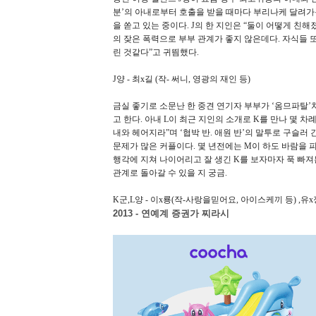
분’의 아내로부터 호출을 받을 때마다 부리나케 달려가
을 쏟고 있는 중이다. J의 한 지인은 “둘이 어떻게 친
의 잦은 폭력으로 부부 관계가 좋지 않은데다. 자식들 
린 것같다”고 귀띔했다.
J양 - 최x길 (작- 써니, 영광의 재인 등)
금실 좋기로 소문난 한 중견 연기자 부부가 ‘옴므파탈’
고 한다. 아내 L이 최근 지인의 소개로 K를 만나 몇 차
내와 헤어지라”며 ‘협박 반. 애원 반’의 말투로 구슬
문제가 많은 커플이다. 몇 년전에는 M이 하도 바람을 
행각에 지쳐 나이어리고 잘 생긴 K를 보자마자 푹 빠져든
관계로 돌아갈 수 있을 지 궁금.
K군,L양 - 이x룡(작-사랑을믿어요, 아이스케끼 등) ,유
2013 - 연예계 증권가 찌라시