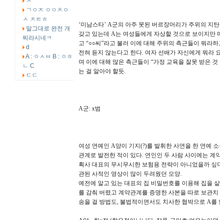
ㅅ
ㄱㅇㅈ ㅇㅇㅊㅇ
ㅅ ㅊㅌㅎ
‘미남스타’ A군의 아주 못된 버르장머리가 주위의 지
말그대로 완전 개
갖고 있는데 A는 여성들에게 자상할 것으로 보이지만 매
찌라시네ㅋ
고 “○○씨”라고 불러 이에 대해 주위의 측근들이 뭐라
d
전혀 듣지 않는다고 한다. 여자 선배가 자신에게 뭐라 
A : ㅇㅅㅂ B : ㅇㅎ
며 이에 대해 많은 측근들이 “가정 교육을 잘못 받은 
ㄴ C
는 걸 알아야 할듯.
ㄷㄷ
A군: x범
여성 연예인 A양이 기지(?)를 발휘한 사연을 한 연예 
관계로 발전한 적이 있다. 연인인 두 사람 사이에는 계
획사 대표의 무시무시한 보험용 전략이 아니었을까 싶다.
관된 사적인 영상이 많이 두려웠던 모양.
예전에 알고 있는 대표의 집 비밀번호를 이용해 집을 샅
를 감춰 버렸고 계약관계를 증명한 사본을 따로 보관치 
송을 걸 방법도, 불법적이면서도 치사한 협박으로 A를 