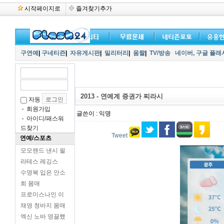
시작페이지로
즐겨찾기추가
구연예
|
구네티즌
|
자유게시판
|
밀리터리
|
움짤
|
TV/방송
네이버,
구글 플래
2013 - 연예계 증권가 찌라시
자동
회원가입
글쓴이 : 익명
아이디/패스워
드찾기
Tweet
연예/스포츠
모모랜드 낸시 필
라테스 레깅스
수영복 입은 안소
희 몸매
프로미스나인 이
채영 청바지 몸매
엑신 노바 영끌했