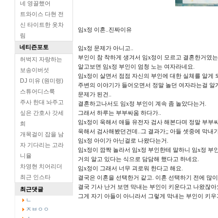
네 영끌했어
트와이스 다현 전
신 타이트한 옷차
임x정 이혼..진짜이유
림
네티즌포토
임x정 문제가 아니고..
부인이 참 착하게 생겨서 임x정이 모르고 결혼한거였는데
허벅지 자랑하는
알고보면 임x정 부인이 엄청 노는 여자라네요.
보송이버섯
임x정이 살면서 점점 자신의 부인에 대한 실체를 알게
DJ 미유 (원미령)
주변의 이야기가 들어오면서 정말 놀던 여자라는걸 알게
스튜어디스룩
문제가 된건..
주사 한대 놔주고
결혼하고나서도 임x정 부인이 계속 좀 놀았다는거.
싶은 간호사 갓세
그래서 하루는 부부싸움 하다가..
임x정이 욱해서 애들 유전자 검사 해본다며 정말 부부
희
욱해서 검사해봤던건데..그 결과가;; 아들 셋중에 막내
개목걸이 잡을 남
임x정 아이가 아닌걸로 나왔다는거.
자 기다리는 고라
임x정이 깜짝 놀라서 임x정 부인한테 말하니 임x정 부
니율
거의 알고 있다는 식으로 담담해 했다고 하네요.
차영현 치어리더
임x정이 그래서 너무 괴로워 한다고 해요.
최근 인스타
결국은 이혼을 선택한거 같고. 이혼 선택하기 전에 많이
결국 기사 난거 보면 막내는 부인이 키운다고 나왔잖아
최근댓글
그게 자기 아들이 아니라서 그렇게 막내는 부인이 키우기
ㄴ
ㅈㅂㅇㅇ