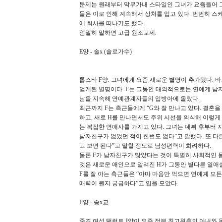
문제는 원래부터 막무가내 스타일인 그녀가 요즘들어 그
들은 이로 인해 계속해서 상처를 입고 있다. 번번히 
에 회사를 떠나기도 했다.
엄밀히 말하면 고급 원조교제.
E양 - 솔x (솔로가수)
톱스타 F양. 그녀에게 요즘 새로운 별명이 추가됐다. 
얻게된 별명이다. F는 그동안 대외적으로는 연예계 남자
남을 지속해 연예관계자들의 입방아에 올랐다.
최근까지 F는 측근들에게 “G와 잘 만나고 있다. 결혼을
하고, 새로 H를 만나면서도 주위 시선을 의식해 이렇게
는 복잡한 연애사를 가지고 있다. 그녀는 데뷔 후부터 
남자친구가 없었던 적이 한번도 없다”고 말했다. 또 다
고 보면 된다”고 말할 정도로 남성편력이 화려하다.
물론 F가 남자친구가 많았다는 것이 특별히 사회적인 물
것은 새로운 애인으로 알려진 H가 그동안 별다른 열애
F를 잘 아는 측근들은 “아마 마음만 먹으면 연예계 
매력이 뭔지 궁금하다”고 입을 모았다.
F양 - 송x교
중견 여성 탤런트 J양이 요즘 정부 최고위층의 아내와 