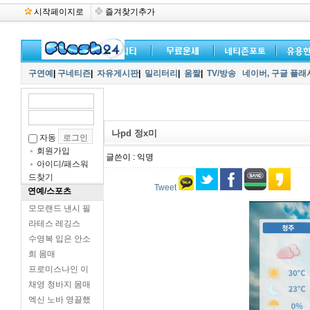
시작페이지로
즐겨찾기추가
구연예
|
구네티즌
|
자유게시판
|
밀리터리
|
움짤
|
TV/방송
네이버,
구글 플래
나pd 정x미
자동
회원가입
글쓴이 : 익명
아이디/패스워
드찾기
Tweet
연예/스포츠
모모랜드 낸시 필
라테스 레깅스
수영복 입은 안소
희 몸매
프로미스나인 이
채영 청바지 몸매
엑신 노바 영끌했