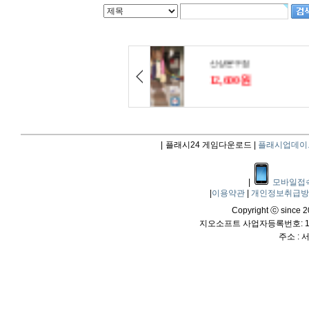
|
플래시24 게임다운로드 |
플래시업데이
|
모바일접
|
이용약관
|
개인정보취급
Copyright ⓒ since 20
지오소프트 사업자등록번호: 114
주소 :