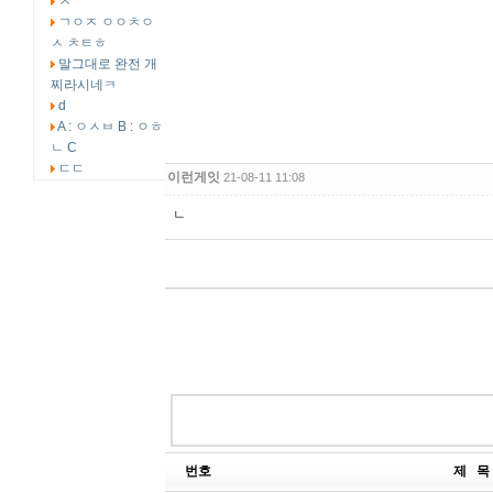
ㅅ
ㄱㅇㅈ ㅇㅇㅊㅇ
ㅅ ㅊㅌㅎ
말그대로 완전 개
찌라시네ㅋ
d
A : ㅇㅅㅂ B : ㅇㅎ
ㄴ C
ㄷㄷ
이런게잇
21-08-11 11:08
ㄴ
번호
제 목