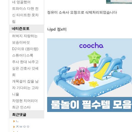
네 영끌했어
트와이스 다현 전
정유미 소속사 요청으로 삭제처리되었습니다
신 타이트한 옷차
림
네티즌포토
나pd 정x미
허벅지 자랑하는
보송이버섯
DJ 미유 (원미령)
스튜어디스룩
주사 한대 놔주고
싶은 간호사 갓세
희
개목걸이 잡을 남
자 기다리는 고라
니율
차영현 치어리더
최근 인스타
최근댓글
ㄴ
ㅈㅂㅇㅇ