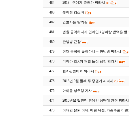
484
2013 - 연예계 증권가 찌라시
(1)
483
찢어진 검스녀
482
간호사들 탈의실
481
법원 공익하다가 연예인 4명이랑 밥먹은 썰
480
판빙빙 근황
479
현재 중국에 돌아다니는 판빙빙 찌라시
478
티아라 효X의 재벌 돌싱 남친 찌라시
477
현A 판빙비ㅇ 찌라시
476
2018년 9월 둘째 주 증권가 찌라시
(1)
475
아이돌 성추행 기사
474
2016년을 달궜던 연예인 성매매 관련 찌라
473
이태임 은퇴 이유, 예원 욕설, 가슴수술 이민