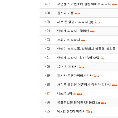
497
우먼센스 이번호에 실린 여배우 찌라시
496
톱스타 커플
495
새로 뜬 증권가 찌라시..jpg
494
연예계 찌라시 - 2019년
493
트와이스 찌라시
492
연예인 프로포폴, 성형외과 성폭행, 성희롱 
491
연예계 찌라시 - 최신 A양 모텔
490
10년 전 찌라시
489
제시카 증권가찌라시기사
488
서장훈 오정연 이혼당시 증권가 찌라시
나pd 정x미
487
(1)
486
유출되었던 연예인 CF 몸값 jpg
485
박X검 장X라 찌라시