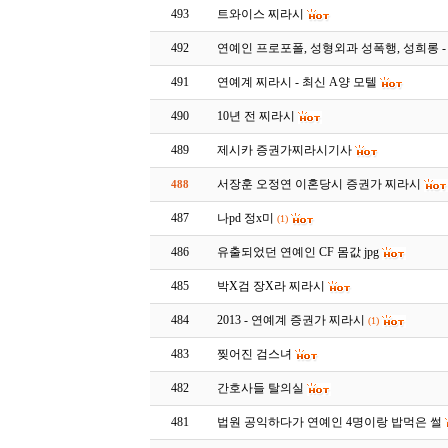
493
트와이스 찌라시
492
연예인 프로포폴, 성형외과 성폭행, 성희롱 
491
연예계 찌라시 - 최신 A양 모텔
490
10년 전 찌라시
489
제시카 증권가찌라시기사
서장훈 오정연 이혼당시 증권가 찌라시
488
487
나pd 정x미
(1)
486
유출되었던 연예인 CF 몸값 jpg
485
박X검 장X라 찌라시
484
2013 - 연예계 증권가 찌라시
(1)
483
찢어진 검스녀
482
간호사들 탈의실
481
법원 공익하다가 연예인 4명이랑 밥먹은 썰