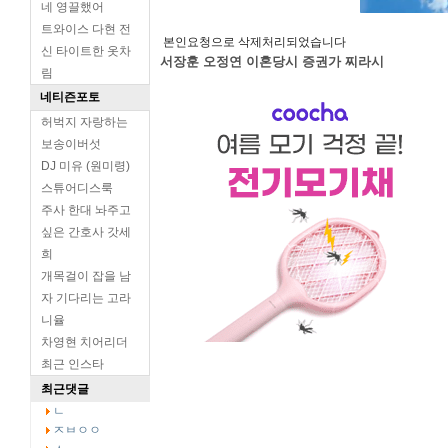
네 영끌했어
트와이스 다현 전
본인요청으로 삭제처리되었습니다
신 타이트한 옷차
서장훈 오정연 이혼당시 증권가 찌라시
림
네티즌포토
허벅지 자랑하는
보송이버섯
DJ 미유 (원미령)
스튜어디스룩
주사 한대 놔주고
싶은 간호사 갓세
희
개목걸이 잡을 남
자 기다리는 고라
니율
차영현 치어리더
최근 인스타
최근댓글
ㄴ
ㅈㅂㅇㅇ