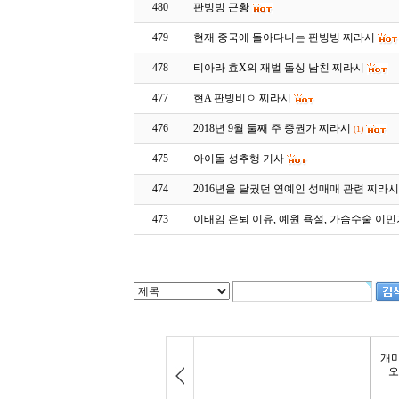
480
판빙빙 근황
479
현재 중국에 돌아다니는 판빙빙 찌라시
478
티아라 효X의 재벌 돌싱 남친 찌라시
477
현A 판빙비ㅇ 찌라시
476
2018년 9월 둘째 주 증권가 찌라시
(1)
475
아이돌 성추행 기사
474
2016년을 달궜던 연예인 성매매 관련 찌라
473
이태임 은퇴 이유, 예원 욕설, 가슴수술 이민