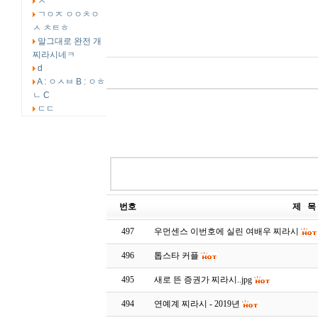
ㅅ
ㄱㅇㅈ ㅇㅇㅊㅇ
ㅅ ㅊㅌㅎ
말그대로 완전 개
찌라시네ㅋ
d
A : ㅇㅅㅂ B : ㅇㅎ
ㄴ C
ㄷㄷ
번호
제 목
497
우먼센스 이번호에 실린 여배우 찌라시
496
톱스타 커플
495
새로 뜬 증권가 찌라시..jpg
494
연예계 찌라시 - 2019년