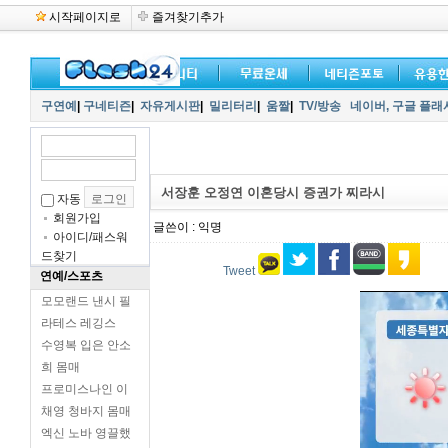
시작페이지로
즐겨찾기추가
구연예
|
구네티즌
|
자유게시판
|
밀리터리
|
움짤
|
TV/방송
네이버,
구글 플래
서장훈 오정연 이혼당시 증권가 찌라시
자동
회원가입
글쓴이 : 익명
아이디/패스워
드찾기
Tweet
연예/스포츠
모모랜드 낸시 필
라테스 레깅스
수영복 입은 안소
희 몸매
프로미스나인 이
채영 청바지 몸매
엑신 노바 영끌했