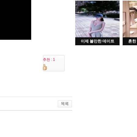
이제 볼만한 데이트
흔한
추천 : 1