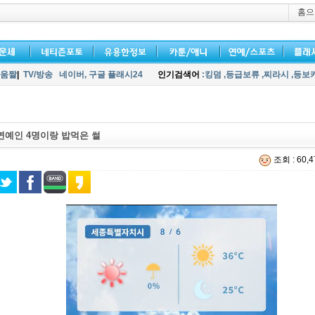
홈으
움짤
|
TV/방송
네이버,
구글 플래시24
인기검색어
:킹덤
,등급보류
,찌라시
,등보
연예인 4명이랑 밥먹은 썰
조회 : 60,