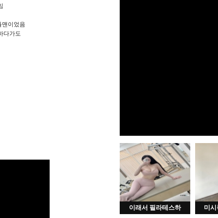
임
젠틀맨이었음
리하다가도
이래서 필라테스하
미시