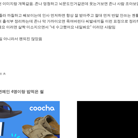
 이미지랑 개똑같음..존나 멍청하고 뇌문도인거같은데 웃는거보면 존나 사람 조아보
졸라 까칠하고 쌔보이는데 인사 먼저하면 항상 잘 받아주고 절대 먼저 반말 안쓰는 
 출석부 정리하는데 존나 막 가까이오면 죽여버린다 씨발새끼들 이런 표정으로 정
요 이러면 살짝 미소지으면서 "네 수고했어요 내일봐요" 이러던 사람임
일 아니라서 팬되진 않았음
ㅌㅊ
연예인 4명이랑 밥먹은 썰