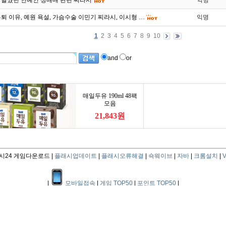
을 달궜던 연예인 성매매 관련 찌라시
익명
퇴 이유, 예원 욕설, 가슴수술 이민기 찌라시, 이시형 …
익명
1
2
3
4
5
6
7
8
9
10
and
or
24 게임다운로드 |
플래시업데이트
|
플래시오류해결
|
쇽웨이브
|
자바
|
크롬설치
|
V
|
모바일접속
|
게임 TOP50
|
포인트 TOP50
|
|
이용약관
|
개인정보취급방침
|
광고제휴문의
|
게시글삭제/사이트건의
|
Copyright ⓒ since 2011 flash24.co.kr All Right Reserved.
지오소프트 사업자등록번호: 114-08-21616 ,통신판매업신고번호: 제6304호
주소 : 서울 서초구 서초대로15길