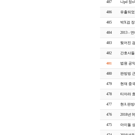
487
나pd 정
486
유출되었던
485
박X검 
484
2013 
483
찢어진 
482
간호사들
법원 공
481
480
판빙빙 
479
현재 중
478
티아라 효
477
현A 판
476
2018년
475
아이돌 