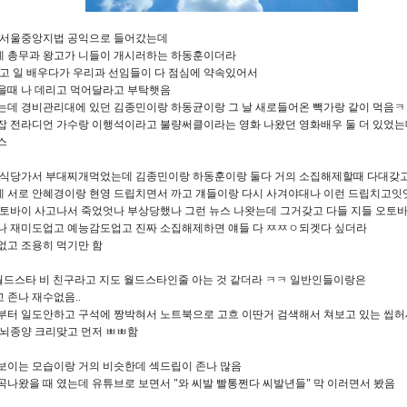
쯤에 서울중앙지법 공익으로 들어갔는데
 총무과 왕고가 니들이 개시러하는 하동훈이더라
받고 일 배우다가 우리과 선임들이 다 점심에 약속있어서
M
을때 나 데리고 먹어달라고 부탁햇음
u
는데 경비관리대에 있던 김종민이랑 하동균이랑 그 날 새로들어온 빽가랑 같이 먹음ㅋ
잡 전라디언 가수랑 이행석이라고 불량써클이라는 영화 나왔던 영화배우 둘 더 있었
t
스
e
 식당가서 부대찌개먹었는데 김종민이랑 하동훈이랑 둘다 거의 소집해제할때 다대갖
 서로 안혜경이랑 현영 드립치면서 까고 걔들이랑 다시 사겨야대나 이런 드립치고잇
오토바이 사고나서 죽었엇나 부상당했나 그런 뉴스 나왓는데 그거갖고 다들 지들 오토
나 재미도업고 예능감도업고 진짜 소집해제하면 얘들 다 ㅉㅉㅇ되겟다 싶더라
없고 조용히 먹기만 함
)월드스타 비 친구라고 지도 월드스타인줄 아는 것 같더라 ㅋㅋ 일반인들이랑은
 존나 재수없음..
부터 일도안하고 구석에 짱박혀서 노트북으로 고흐 이딴거 검색해서 쳐보고 있는 씹
 뇌종양 크리맞고 먼저 ㅃㅃ함
보이는 모습이랑 거의 비슷한데 섹드립이 존나 많음
곡나왔을 때 였는데 유튜브로 보면서 "와 씨발 빨통쩐다 씨발년들" 막 이러면서 봤음