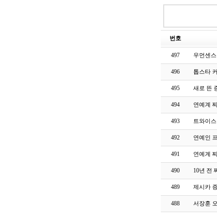
번호
497
우먼센스
496
톱스타 
495
새로 뜬 증
494
연예계 찌라
493
트와이스
492
연예인 프
491
연예계 찌
490
10년 전
489
제시카 
488
서장훈 