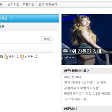
로
공지사항
회원가입
광고/제휴문의
카툰
무대위 장원영 옆태
473
추천 : 1
비추천 : 0
read more
커뮤니티/이슈.유머
30년 전 30대
커피 가격이 수상하게 비싼 가게
시험치다가 무발기 사정함
6년간 돼지고기 담합, 1.2조 카르텔
고모가 사준 꼬깔
카툰/애니