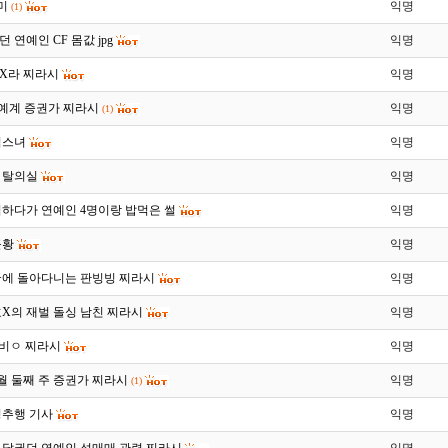
x미
익명
(1)
 연예인 CF 몸값 jpg
익명
장X라 찌라시
익명
- 연예계 증권가 찌라시
익명
(1)
검스녀
익명
 탈의실
익명
익하다가 연예인 4명이랑 밥먹은 썰
익명
근황
익명
국에 돌아다니는 판빙빙 찌라시
익명
X의 재벌 돌싱 남친 찌라시
익명
빙비ㅇ 찌라시
익명
 9월 둘째 주 증권가 찌라시
익명
(1)
성추행 기사
익명