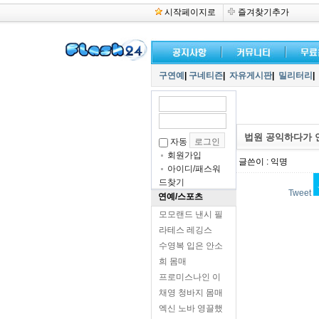
시작페이지로
즐겨찾기추가
구연예
|
구네티즌
|
자유게시판
|
밀리터리
|
법원 공익하다가 
자동
회원가입
글쓴이 : 익명
아이디/패스워
드찾기
Tweet
연예/스포츠
모모랜드 낸시 필
라테스 레깅스
수영복 입은 안소
희 몸매
프로미스나인 이
채영 청바지 몸매
엑신 노바 영끌했