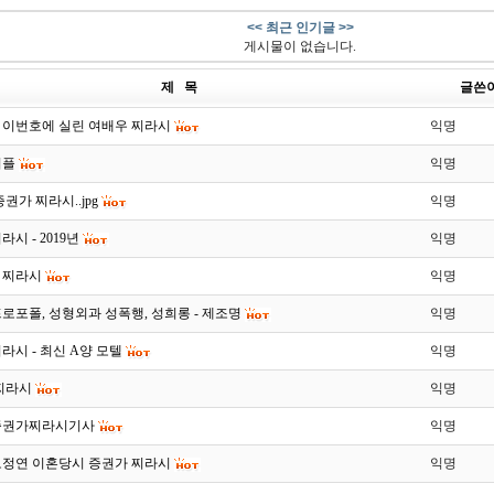
<< 최근 인기글 >>
게시물이 없습니다.
제 목
글쓴
 이번호에 실린 여배우 찌라시
익명
커플
익명
권가 찌라시..jpg
익명
시 - 2019년
익명
 찌라시
익명
로포폴, 성형외과 성폭행, 성희롱 - 제조명
익명
라시 - 최신 A양 모텔
익명
 찌라시
익명
증권가찌라시기사
익명
오정연 이혼당시 증권가 찌라시
익명