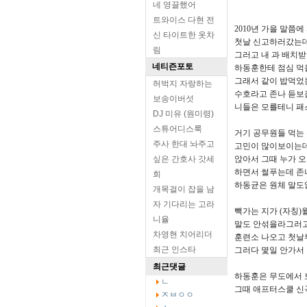
네 영끌했어
트와이스 다현 전
2010년 가을 말
신 타이트한 옷차
첫날 신고하러갔는데
림
그러고 내 과 배치
네티즌포토
하동훈한테 점심 먹
그래서 같이 밥먹었
허벅지 자랑하는
수호라고 존나 듣보
보송이버섯
니들은 모를테니 패
DJ 미유 (원미령)
스튜어디스룩
거기 공무원들 먹는
주사 한대 놔주고
고민이 많이보이는데
싶은 간호사 갓세
앉아서 그때 누가 
하면서 썰푸는데 존
희
하동균은 원체 말도
개목걸이 잡을 남
자 기다리는 고라
빽가는 지가 (자칭
니율
말도 안섞을라그러고
차영현 치어리더
훈련소 나오고 첫날
최근 인스타
그러다 몇일 안가서
최근댓글
하동훈은 무도에서 
ㄴ
그때 애프터스쿨 신
ㅈㅂㅇㅇ