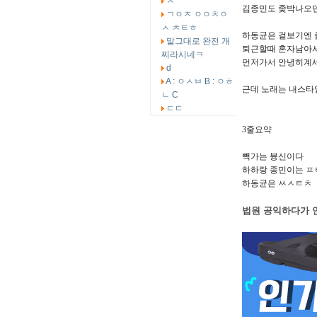
ㅅ
김종민도 좆박나오던
ㄱㅇㅈ ㅇㅇㅊㅇ
ㅅ ㅊㅌㅎ
하동균은 겉보기엔 
말그대로 완전 개
퇴근할때 혼자남아서
찌라시네ㅋ
먼저가서 안녕히계세
d
A : ㅇㅅㅂ B : ㅇㅎ
근데 노래는 내스타
ㄴ C
ㄷㄷ
3줄요약
빽가는 븅신이다
하하랑 종민이는 ㅍ
하동균은 ㅆㅅㅌㅊ
법원 공익하다가 