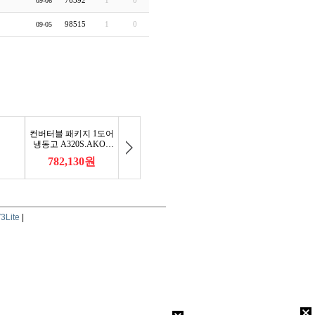
76592
1
0
09-06
98515
1
0
09-05
3Lite
|