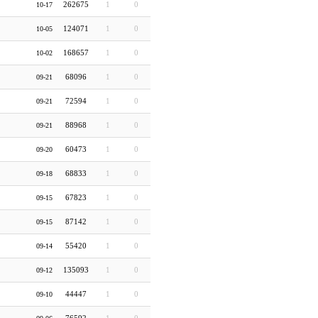
262675
1
0
10-17
124071
1
0
10-05
168657
1
0
10-02
68096
1
0
09-21
72594
1
0
09-21
88968
1
0
09-21
60473
1
0
09-20
68833
1
0
09-18
67823
1
0
09-15
87142
1
0
09-15
55420
1
0
09-14
135093
1
0
09-12
44447
1
0
09-10