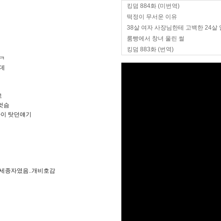
킹덤 884화 (미번역)
떡정이 무서운 이유
38살 여자 사장님한테 고백한 24살
룸빵에서 창녀 울린 썰
킹덤 883화 (번역)
ㅋ
는데
고
엇슴
바이 탓던얘기
허세종자였음..개비호감