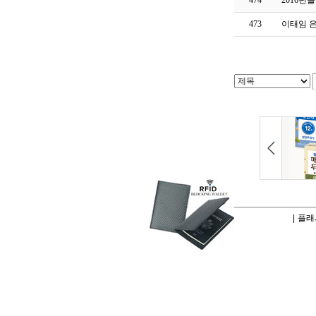
474
2016년
473
이태임 은
|
플래시