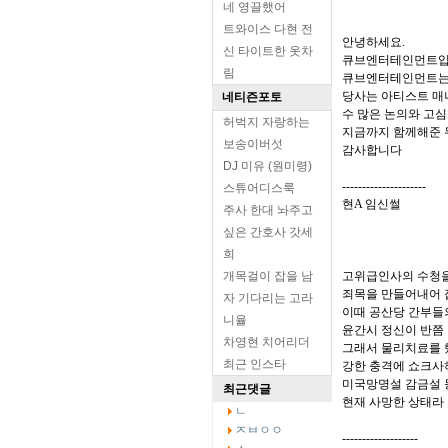
네 영끌했어
트와이스 다현 전
안녕하세요.
신 타이트한 옷차
큐브엔터테인먼트입
림
큐브엔터테인먼트는 
당사는 아티스트 매
네티즌포토
수 많은 논의와 고심
허벅지 자랑하는
지금까지 함께해준 
보송이버섯
감사합니다
DJ 미유 (원미령)
---------------------
스튜어디스룩
현A 임신썰
주사 한대 놔주고
싶은 간호사 갓세
희
개목걸이 잡을 남
고위급인사의 수청
죄목을 만들어내어
자 기다리는 고라
이때 공산당 간부들
니율
윤간시 정신이 반쯤
차영현 치어리더
그래서 물리치료를
최근 인스타
강한 충격에 쇼크사
미국망명설 감금설 
최근댓글
현재 사망한 상태라
ㄴ
ㅈㅂㅇㅇ
-------------------