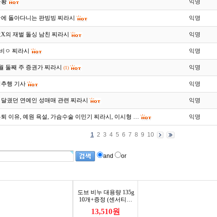
근황
익명
국에 돌아다니는 판빙빙 찌라시
익명
X의 재벌 돌싱 남친 찌라시
익명
빙비ㅇ 찌라시
익명
 9월 둘째 주 증권가 찌라시
익명
(1)
성추행 기사
익명
을 달궜던 연예인 성매매 관련 찌라시
익명
퇴 이유, 예원 욕설, 가슴수술 이민기 찌라시, 이시형 …
익명
1
2
3
4
5
6
7
8
9
10
and
or