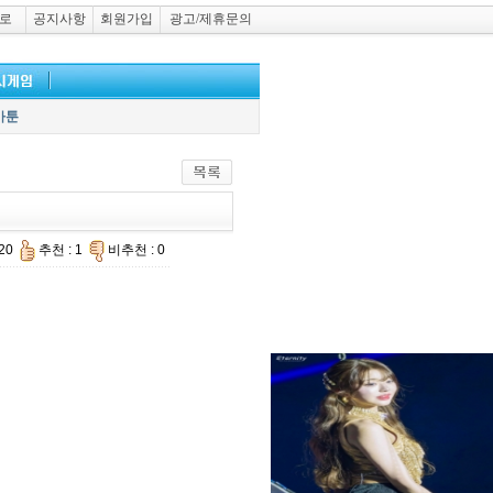
로
공지사항
회원가입
광고/제휴문의
카툰
420
추천 : 1
비추천 : 0