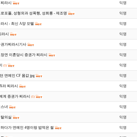
 찌라시
익명
로포폴, 성형외과 성폭행, 성희롱 - 제조명
익명
라시 - 최신 A양 모텔
익명
 찌라시
익명
증권가찌라시기사
익명
오정연 이혼당시 증권가 찌라시
익명
x미
익명
(1)
 연예인 CF 몸값 jpg
익명
장X라 찌라시
익명
- 연예계 증권가 찌라시
익명
(1)
검스녀
익명
 탈의실
익명
익하다가 연예인 4명이랑 밥먹은 썰
익명