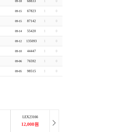
68833
1
0
09-18
67823
1
0
09-15
87142
1
0
09-15
55420
1
0
09-14
135093
1
0
09-12
44447
1
0
09-10
76592
1
0
09-06
98515
1
0
09-05