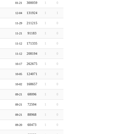
300059
1
0
01-21
131924
1
1
12-04
211215
1
0
11-29
91183
1
0
11-21
171335
1
0
11-12
208194
1
0
11-12
262675
1
0
10-17
124071
1
0
10-05
168657
1
0
10-02
68096
1
0
09-21
72594
1
0
09-21
88968
1
0
09-21
60473
1
0
09-20