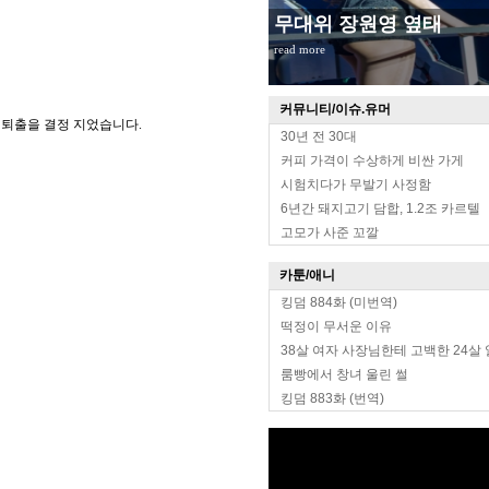
무대위 장원영 옆태
read more
커뮤니티/이슈.유머
 퇴출을 결정 지었습니다.
30년 전 30대
커피 가격이 수상하게 비싼 가게
시험치다가 무발기 사정함
6년간 돼지고기 담합, 1.2조 카르텔
고모가 사준 꼬깔
카툰/애니
킹덤 884화 (미번역)
떡정이 무서운 이유
38살 여자 사장님한테 고백한 24살
룸빵에서 창녀 울린 썰
킹덤 883화 (번역)