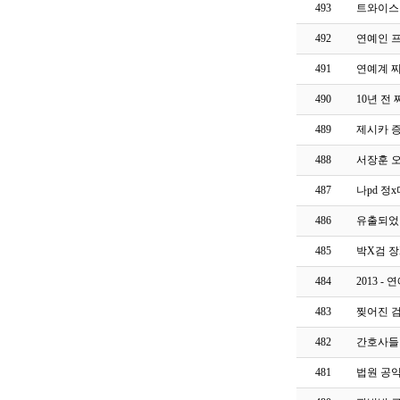
493
트와이스
492
연예인 프
491
연예계 찌
490
10년 전
489
제시카 
488
서장훈 
487
나pd 정
486
유출되었던
485
박X검 
484
2013 
483
찢어진 
482
간호사들
481
법원 공