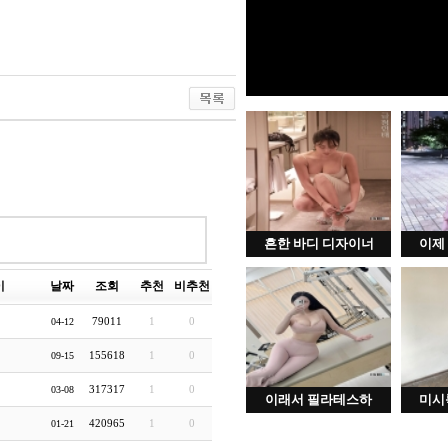
흔한 바디 디자이너
이제
이
날짜
조회
추천
비추천
79011
1
0
04-12
155618
1
0
09-15
317317
1
0
03-08
이래서 필라테스하
미시
420965
1
0
01-21