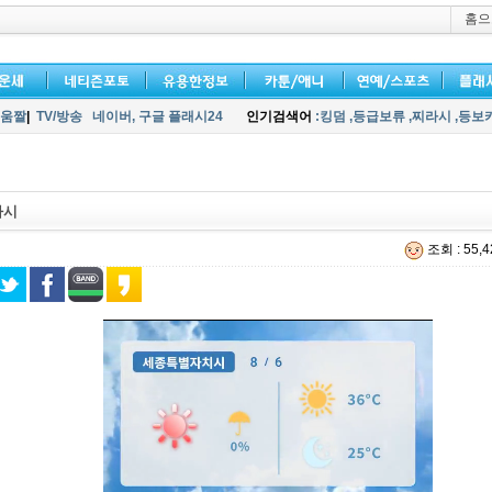
홈으
움짤
|
TV/방송
네이버,
구글 플래시24
인기검색어
:킹덤
,등급보류
,찌라시
,등보
라시
조회 : 55,