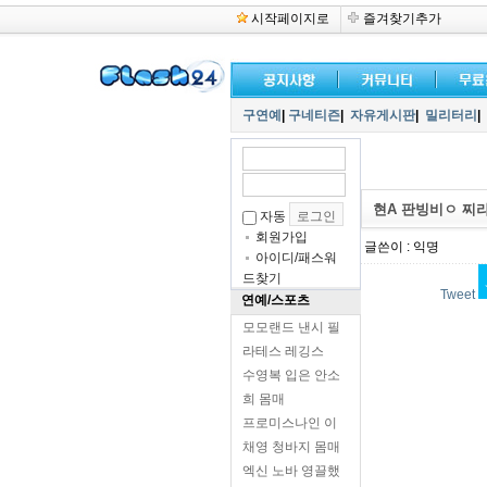
시작페이지로
즐겨찾기추가
구연예
|
구네티즌
|
자유게시판
|
밀리터리
|
현A 판빙비ㅇ 찌
자동
회원가입
글쓴이 : 익명
아이디/패스워
드찾기
Tweet
연예/스포츠
모모랜드 낸시 필
라테스 레깅스
수영복 입은 안소
희 몸매
프로미스나인 이
채영 청바지 몸매
엑신 노바 영끌했