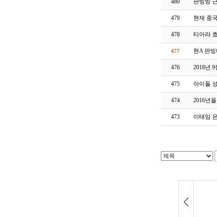
480
판빙빙 
479
현재 중
478
티아라 효
현A 판
477
476
2018년
475
아이돌 
474
2016년
473
이태임 은