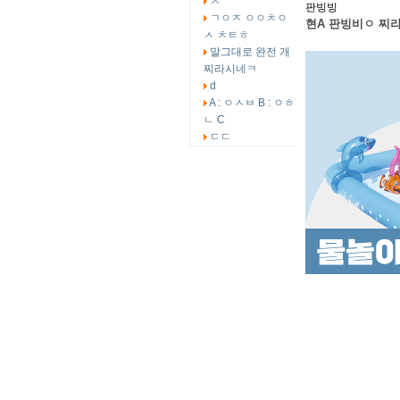
ㅅ
판빙빙
ㄱㅇㅈ ㅇㅇㅊㅇ
현A 판빙비ㅇ 찌
ㅅ ㅊㅌㅎ
말그대로 완전 개
찌라시네ㅋ
d
A : ㅇㅅㅂ B : ㅇㅎ
ㄴ C
ㄷㄷ