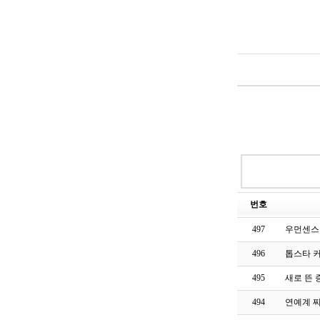
번호
497
우먼센스
496
톱스타 
495
새로 뜬 증
494
연예계 찌라