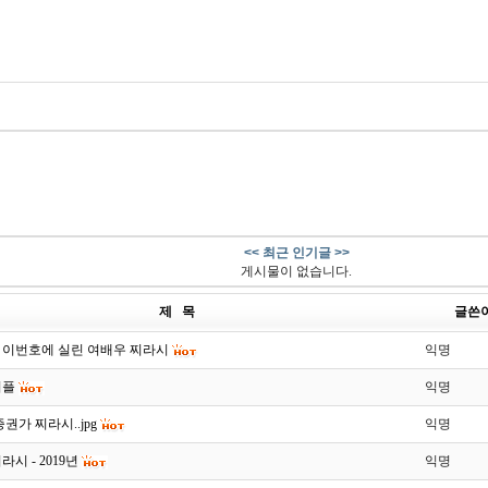
<< 최근 인기글 >>
게시물이 없습니다.
제 목
글쓴
 이번호에 실린 여배우 찌라시
익명
커플
익명
권가 찌라시..jpg
익명
시 - 2019년
익명