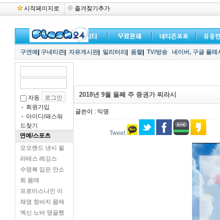
시작페이지로
즐겨찾기추가
구연예
|
구네티즌
|
자유게시판
|
밀리터리
|
움짤
|
TV/방송
네이버,
구글 플래
2018년 9월 둘째 주 증권가 찌라시
자동
회원가입
글쓴이 : 익명
아이디/패스워
드찾기
Tweet
연예/스포츠
모모랜드 낸시 필
라테스 레깅스
수영복 입은 안소
희 몸매
프로미스나인 이
채영 청바지 몸매
엑신 노바 영끌했