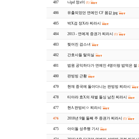
487
나pd 정x미
(1)
486
유출되었던 연예인 CF 몸값 jpg
485
박X검 장X라 찌라시
484
2013 - 연예계 증권가 찌라시
(1)
483
찢어진 검스녀
482
간호사들 탈의실
481
법원 공익하다가 연예인 4명이랑 밥먹은 썰
480
판빙빙 근황
479
현재 중국에 돌아다니는 판빙빙 찌라시
478
티아라 효X의 재벌 돌싱 남친 찌라시
477
현A 판빙비ㅇ 찌라시
2018년 9월 둘째 주 증권가 찌라시
476
(1)
475
아이돌 성추행 기사