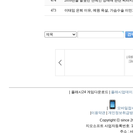
474
2016년을 달궜던 연예인 성매매 관련 찌라
473
이태임 은퇴 이유, 예원 욕설, 가슴수술 이민
|
플래시24 게임다운로드 |
플래시업데이
|
모바일접
|
이용약관
|
개인정보취급
Copyright ⓒ since 20
지오소프트 사업자등록번호: 114
주소 :