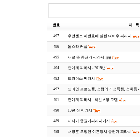
번호
제 목
497
우먼센스 이번호에 실린 여배우 찌라시
496
톱스타 커플
495
새로 뜬 증권가 찌라시..jpg
494
연예계 찌라시 - 2019년
493
트와이스 찌라시
492
연예인 프로포폴, 성형외과 성폭행, 성희롱 
491
연예계 찌라시 - 최신 A양 모텔
490
10년 전 찌라시
489
제시카 증권가찌라시기사
488
서장훈 오정연 이혼당시 증권가 찌라시