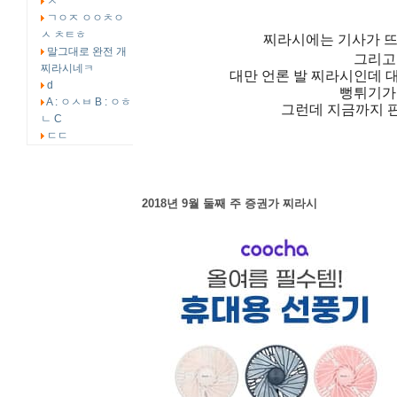
ㅅ
ㄱㅇㅈ ㅇㅇㅊㅇ
ㅅ ㅊㅌㅎ
찌라시에는 기사가 뜨기
말그대로 완전 개
그리고
찌라시네ㅋ
대만 언론 발 찌라시인데 대
d
뻥튀기가 
A : ㅇㅅㅂ B : ㅇㅎ
그런데 지금까지 
ㄴ C
ㄷㄷ
2018년 9월 둘째 주 증권가 찌라시