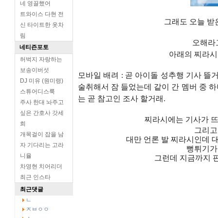
네 영끌했어
트와이스 다현 전
그래도 오늘 받
신 타이트한 옷차
림
오해라
네티즌포토
아래의 찌라시는
허벅지 자랑하는
보송이버섯
모바일 배려 : 곧 아이돌 성추행 기사 뜰거
DJ 미유 (원미령)
술취해서 잠 들었는데 같이 간 멤버 중 하
스튜어디스룩
는 곧 참고인 조사 할거래.
주사 한대 놔주고
싶은 간호사 갓세
찌라시에는 기사가 뜨기
희
그리고
개목걸이 잡을 남
대만 언론 발 찌라시인데 대
자 기다리는 고라
뻥튀기가 
니율
그런데 지금까지 
차영현 치어리더
최근 인스타
최근댓글
ㄴ
ㅈㅂㅇㅇ