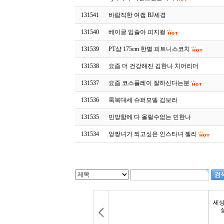
131541
바람직한 여캠 BJ세경
131540
베이글 임솔아 피지컬
131539
PT샵 175cm 한별 피트니스코치
131538
요즘 더 건강해진 김한나 치어리더
131537
요즘 코스플레이 잘하신다는분
131536
룩북대세 슈퍼모델 김보라
131535
민망함에 다 올릴수없는 민한나
131534
엉짱녀가 되고싶은 인스타녀 젤리