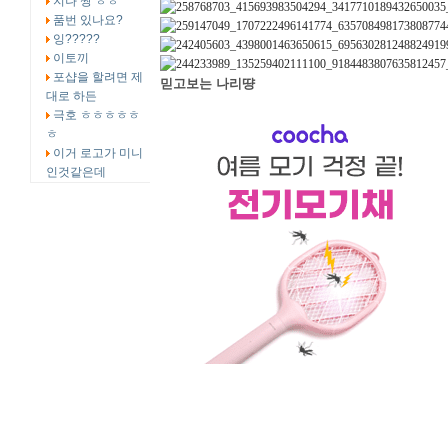
지나 짱 ㅎㅎ
품번 있나요?
잉?????
이토끼
포샵을 할려면 제
믿고보는 나리땽
대로 하든
극호 ㅎㅎㅎㅎㅎ
ㅎ
이거 로고가 미니
인것같은데