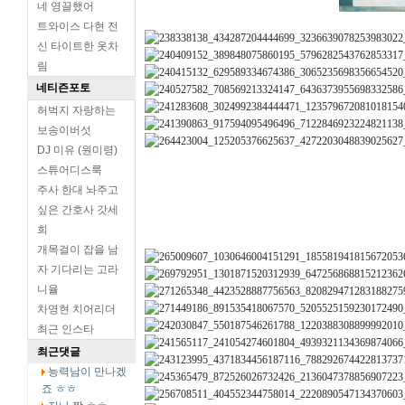
네 영끌했어
트와이스 다현 전
신 타이트한 옷차
림
네티즌포토
허벅지 자랑하는
보송이버섯
DJ 미유 (원미령)
스튜어디스룩
주사 한대 놔주고
싶은 간호사 갓세
희
개목걸이 잡을 남
자 기다리는 고라
니율
차영현 치어리더
최근 인스타
최근댓글
능력남이 만나겠
죠 ㅎㅎ