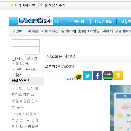
시작페이지로
즐겨찾기추가
구연예
|
구네티즌
|
자유게시판
|
밀리터리
|
움짤
|
TV/방송
네이버,
구글 플래
믿고보는 나리땽
자동
회원가입
글쓴이 :
AlCapone
아이디/패스워
드찾기
Tweet
연예/스포츠
모모랜드 낸시 필
라테스 레깅스
수영복 입은 안소
희 몸매
프로미스나인 이
채영 청바지 몸매
엑신 노바 영끌했