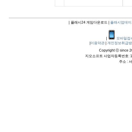
|
플래시24 게임다운로드 |
플래시업데이
|
모바일접
|
이용약관
|
개인정보취급
Copyright ⓒ since 20
지오소프트 사업자등록번호: 114
주소 :