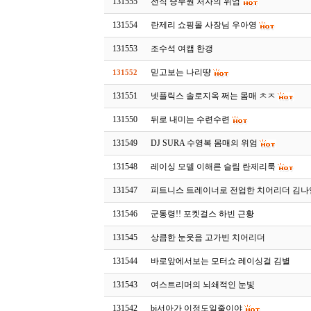
131555
전직 승무원 처자의 위엄
131554
란제리 쇼핑몰 사장님 우아영
131553
조수석 여캠 한갱
믿고보는 나리땽
131552
131551
넷플릭스 솔로지옥 쩌는 몸매 ㅊㅈ
131550
뒤로 내미는 수련수련
131549
DJ SURA 수영복 몸매의 위엄
131548
레이싱 모델 이해른 슬림 란제리룩
131547
피트니스 트레이너로 전업한 치어리더 김나
131546
군통령!! 포켓걸스 하빈 근황
131545
상큼한 눈웃음 고가빈 치어리더
131544
바로앞에서보는 모터쇼 레이싱걸 김별
131543
여스트리머의 뇌쇄적인 눈빛
131542
bj서아가 이정도일줄이야