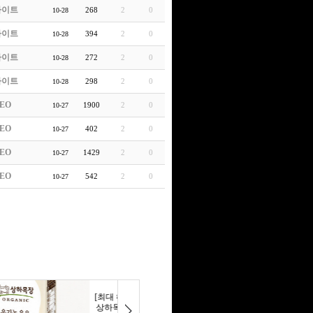
라이트
268
2
0
10-28
라이트
394
2
0
10-28
라이트
272
2
0
10-28
라이트
298
2
0
10-28
EO
1900
2
0
10-27
EO
402
2
0
10-27
EO
1429
2
0
10-27
EO
542
2
0
10-27