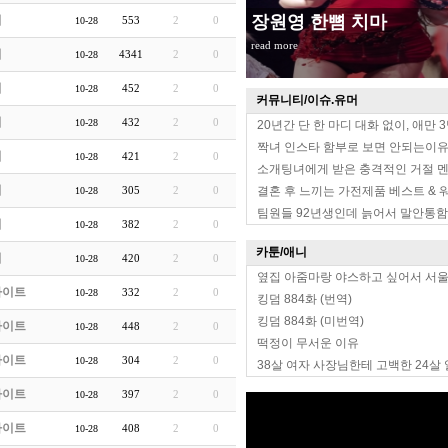
장원영 한뼘 치마
리
553
2
0
10-28
read more
리
4341
2
0
10-28
리
452
2
0
10-28
커뮤니티/이슈.유머
리
432
2
0
10-28
20년간 단 한 마디 대화 없이, 애만 
짝녀 인스타 함부로 보면 안되는이
리
421
2
0
10-28
소개팅녀에게 받은 충격적인 거절 
리
305
2
0
결혼 후 느끼는 가전제품 베스트 & 
10-28
팀원들 92년생인데 늙어서 말안통함
리
382
2
0
10-28
카툰/애니
리
420
2
0
10-28
옆집 아줌마랑 야스하고 싶어서 서
라이트
332
2
0
10-28
킹덤 884화 (번역)
킹덤 884화 (미번역)
라이트
448
2
0
10-28
떡정이 무서운 이유
라이트
304
2
0
10-28
38살 여자 사장님한테 고백한 24살
라이트
397
2
0
10-28
라이트
408
2
0
10-28