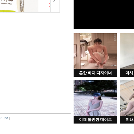
흔한 바디 디자이너
미시
3Lite
|
이제 볼만한 데이트
이래