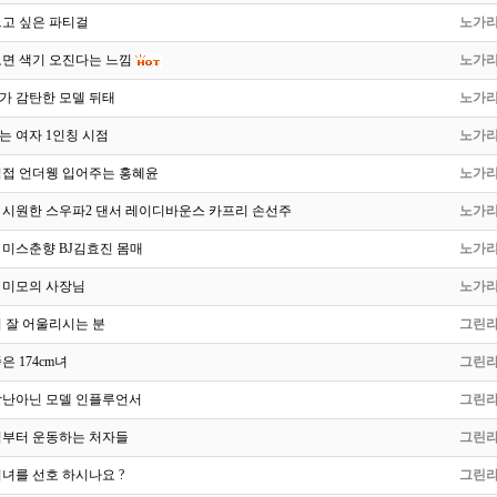
르고 싶은 파티걸
노가
보면 색기 오진다는 느낌
노가
가 감탄한 모델 뒤태
노가
는 여자 1인칭 시점
노가
직접 언더웽 입어주는 홍혜윤
노가
 시원한 스우파2 댄서 레이디바운스 카프리 손선주
노가
 미스춘향 BJ김효진 몸매
노가
 미모의 사장님
노가
 잘 어울리시는 분
그린
은 174cm녀
그린
장난아닌 모델 인플루언서
그린
침부터 운동하는 처자들
그린
녀를 선호 하시나요 ?
그린