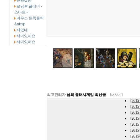
진짜잘함
로딩후 플레이 -
스타트 -
마우스 왼쪽클릭
&nbsp
재밌네
재미있네요
재미있어요
최고관리자
님의 플래시게임 최신글
[더보기]
[201
[201
[201
[201
[201
[201
[201