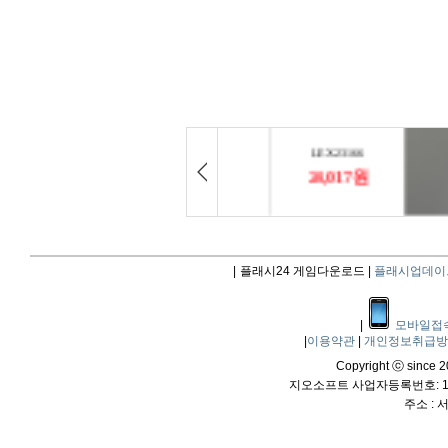
|
플래시24 게임다운로드 |
플래시업데이
|
모바일접
|
이용약관
|
개인정보취급
Copyright ⓒ since 20
지오소프트 사업자등록번호: 114
주소 :