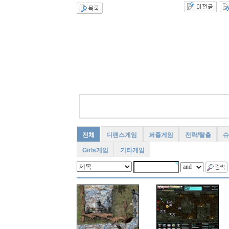
전체
디펜스게임
퍼즐게임
전략/탈출
슈
Girls게임
기타게임