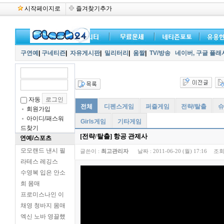
시작페이지로
즐겨찾기추가
구연예
|
구네티즌
|
자유게시판
|
밀리터리
|
움짤
|
TV/방송
네이버,
구글 플래
자동
전체
디펜스게임
퍼즐게임
전략/탈출
슈
회원가입
아이디/패스워
Girls게임
기타게임
드찾기
[전략/탈출] 항공 관제사
연예/스포츠
모모랜드 낸시 필
글쓴이 :
최고관리자
날짜 :
2011-06-20 (월) 17:16
조회
라테스 레깅스
수영복 입은 안소
희 몸매
프로미스나인 이
채영 청바지 몸매
엑신 노바 영끌했