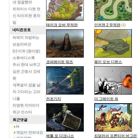
네 영끌했어
트와이스 다현 전
신 타이트한 옷차
림
테이크 오버 무적판
인커젼 2 무적판
(1)
네티즌포토
허벅지 자랑하는
보송이버섯
DJ 미유 (원미령)
스튜어디스룩
코퍼레이트 워즈
웨이 오브 디펜스
주사 한대 놔주고
싶은 간호사 갓세
희
개목걸이 잡을 남
자 기다리는 고라
니율
전초기지
더 그레이트 워
차영현 치어리더
최근 인스타
최근댓글
H
게임이 안되네요
베틀 포 다크니스
킹덤러쉬 프론티어 버그판