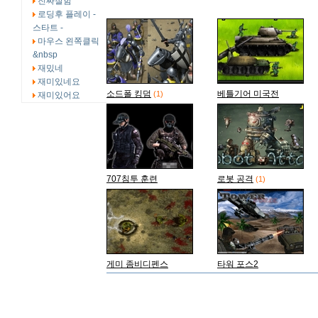
진짜잘함
로딩후 플레이 -
스타트 -
마우스 왼쪽클릭
&nbsp
재밌네
재미있네요
소드폴 킹덤
베틀기어 미국전
(1)
재미있어요
707침투 훈련
로봇 공격
(1)
게미 좀비디펜스
타워 포스2