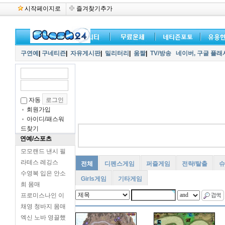
시작페이지로
즐겨찾기추가
구연예
|
구네티즌
|
자유게시판
|
밀리터리
|
움짤
|
TV/방송
네이버,
구글 플래
자동
회원가입
아이디/패스워
드찾기
연예/스포츠
모모랜드 낸시 필
라테스 레깅스
전체
디펜스게임
퍼즐게임
전략/탈출
슈
수영복 입은 안소
Girls게임
기타게임
희 몸매
프로미스나인 이
채영 청바지 몸매
엑신 노바 영끌했