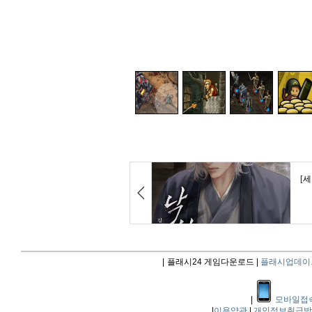
|
플래시24 게임다운로드 |
플래시업데이
|
모바일접
|
이용약관
|
개인정보취급