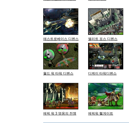
애스트로베이스 디펜스
엘리트 포스 디펜스
월드 워 타워 디펜스
디케이 타워디펜스
에픽 워 3 영웅의 전쟁
에픽워 헬게이트