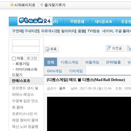
시작페이지로
즐겨찾기추가
구연예
|
구네티즌
|
자유게시판
|
밀리터리
|
움짤
|
TV/방송
네이버,
구글 플래
자동
전체
디펜스게임
퍼즐게임
전략/탈출
슈
회원가입
아이디/패스워
Girls게임
기타게임
드찾기
[디펜스게임] 매드 볼 디펜스(Mad Ball Defense)
연예/스포츠
모모랜드 낸시 필
글쓴이 :
플투
날짜 :
2017-08-28 (월) 15:46
조회 :
189
라테스 레깅스
수영복 입은 안소
희 몸매
프로미스나인 이
채영 청바지 몸매
엑신 노바 영끌했