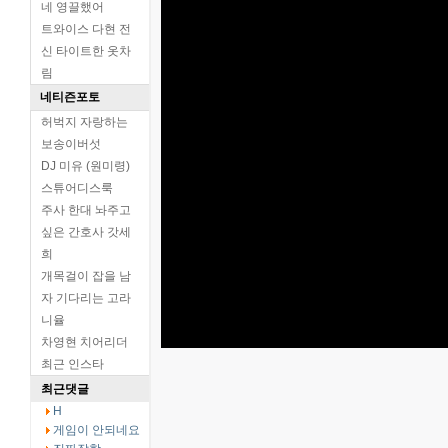
네 영끌했어
트와이스 다현 전
신 타이트한 옷차
림
네티즌포토
허벅지 자랑하는
보송이버섯
DJ 미유 (원미령)
스튜어디스룩
주사 한대 놔주고
싶은 간호사 갓세
희
개목걸이 잡을 남
자 기다리는 고라
니율
차영현 치어리더
최근 인스타
최근댓글
H
게임이 안되네요