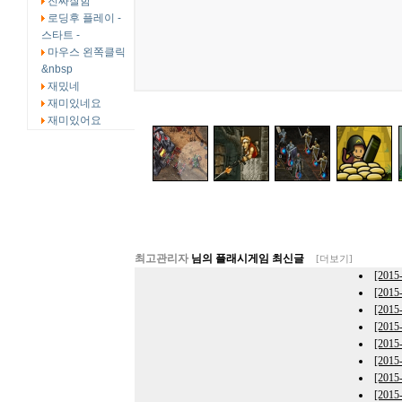
진짜잘함
로딩후 플레이 -
스타트 -
마우스 왼쪽클릭
&nbsp
재밌네
재미있네요
재미있어요
최고관리자
님의 플래시게임 최신글
[더보기]
[201
[201
[201
[201
[201
[201
[201
[201