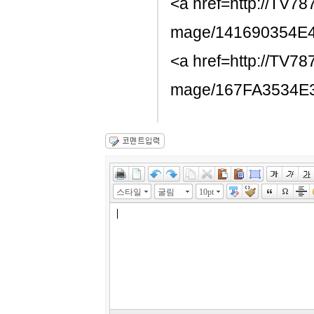
<a href=http://TV78
mage/141690354E
<a href=http://TV78
mage/167FA3534E
스타일
굴림
10pt