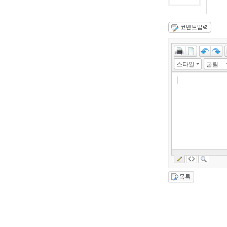
스타일
굴림