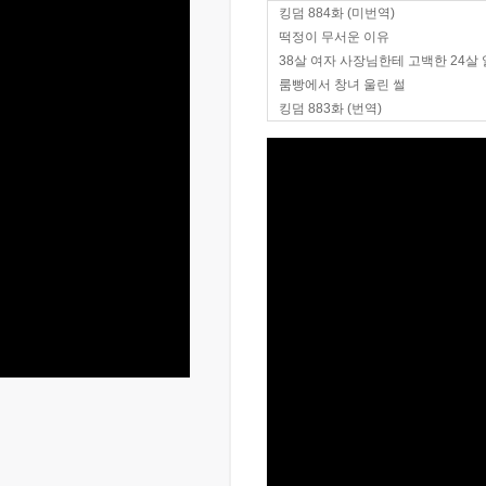
킹덤 884화 (미번역)
떡정이 무서운 이유
38살 여자 사장님한테 고백한 24살
룸빵에서 창녀 울린 썰
킹덤 883화 (번역)