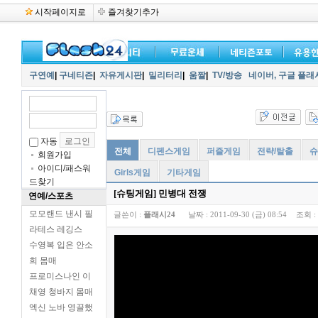
시작페이지로
즐겨찾기추가
구연예
|
구네티즌
|
자유게시판
|
밀리터리
|
움짤
|
TV/방송
네이버,
구글 플래
자동
전체
디펜스게임
퍼즐게임
전략/탈출
슈
회원가입
아이디/패스워
Girls게임
기타게임
드찾기
[슈팅게임] 민병대 전쟁
연예/스포츠
모모랜드 낸시 필
글쓴이 :
플래시24
날짜 :
2011-09-30 (금) 08:54
조회 :
라테스 레깅스
수영복 입은 안소
희 몸매
프로미스나인 이
채영 청바지 몸매
엑신 노바 영끌했