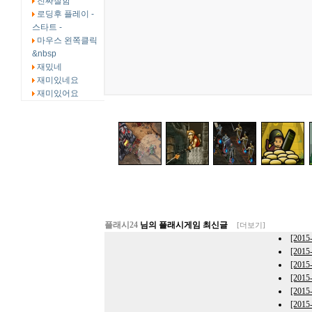
진짜잘함
로딩후 플레이 -
스타트 -
마우스 왼쪽클릭
&nbsp
재밌네
재미있네요
재미있어요
플래시24
님의 플래시게임 최신글
[더보기]
[201
[201
[201
[201
[201
[201