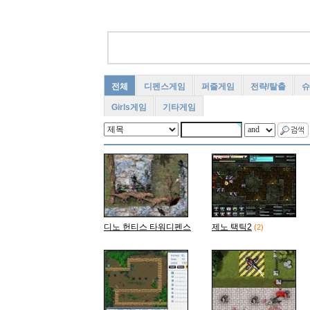
전체
디펜스게임
퍼즐게임
전략/탈출
슈
Girls게임
기타게임
디노 헌티스 타워디펜스
제노 택틱2
(2)