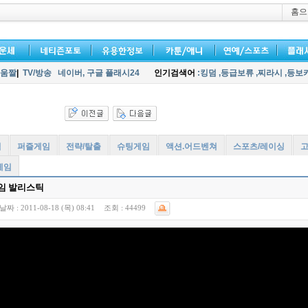
홈으
움짤
|
TV/방송
네이버,
구글 플래시24
인기검색어
:킹덤
,등급보류
,찌라시
,등보
임
퍼즐게임
전략/탈출
슈팅게임
액션.어드벤쳐
스포츠/레이싱
게임
네임 발리스틱
날짜 :
2011-08-18 (목) 08:41
조회 :
44499