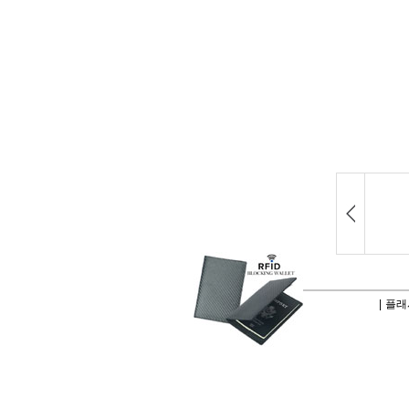
|
플래시