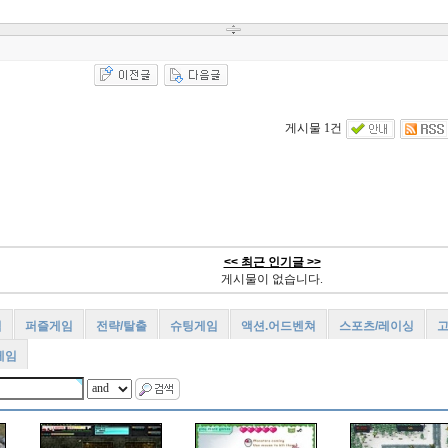
게시물 1건
<< 최근 인기글 >>
게시물이 없습니다.
임
퍼즐게임
전략/탈출
슈팅게임
액션.어드벤쳐
스포츠/레이싱
게임