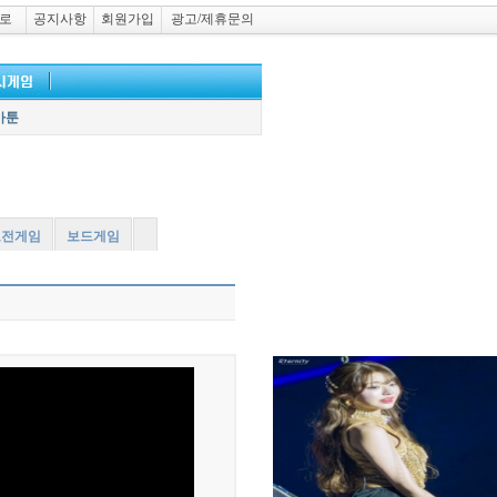
로
공지사항
회원가입
광고/제휴문의
카툰
고전게임
보드게임