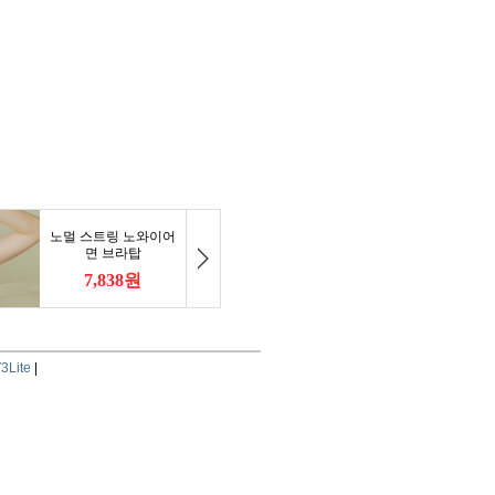
3Lite
|