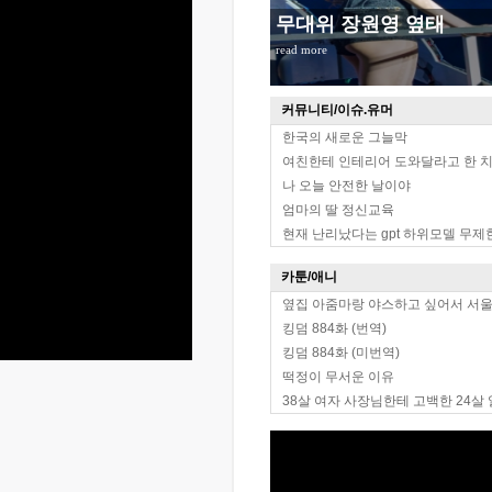
무대위 장원영 옆태
read more
커뮤니티/이슈.유머
한국의 새로운 그늘막
여친한테 인테리어 도와달라고 한 
나 오늘 안전한 날이야
엄마의 딸 정신교육
현재 난리났다는 gpt 하위모델 무제
카툰/애니
옆집 아줌마랑 야스하고 싶어서 서
킹덤 884화 (번역)
킹덤 884화 (미번역)
떡정이 무서운 이유
38살 여자 사장님한테 고백한 24살