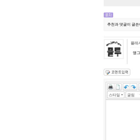
추천과 댓글이 글쓴
플래시
앵그
스타일
굴림