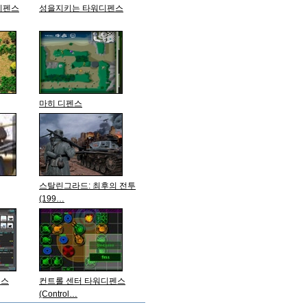
디펜스
성을지키는 타워디펜스
마히 디펜스
스탈린그라드: 최후의 전투
(199…
펜스
컨트롤 센터 타워디펜스
(Control…