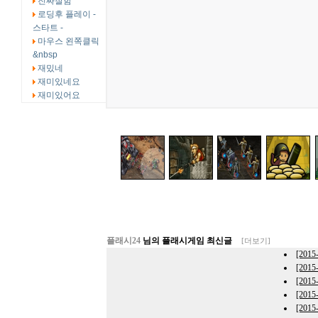
진짜잘함
로딩후 플레이 -
스타트 -
마우스 왼쪽클릭
&nbsp
재밌네
재미있네요
재미있어요
플래시24
님의 플래시게임 최신글
[더보기]
[201
[201
[201
[201
[201