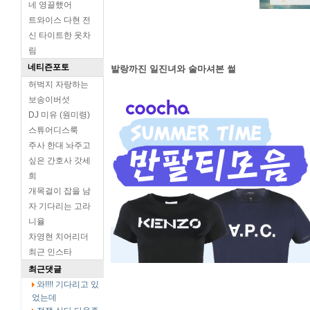
네 영끌했어
트와이스 다현 전
신 타이트한 옷차
림
네티즌포토
발랑까진 일진녀와 술마셔본 썰
허벅지 자랑하는
보송이버섯
DJ 미유 (원미령)
스튜어디스룩
주사 한대 놔주고
싶은 간호사 갓세
희
개목걸이 잡을 남
자 기다리는 고라
니율
차영현 치어리더
최근 인스타
최근댓글
와!!!! 기다리고 있
었는데