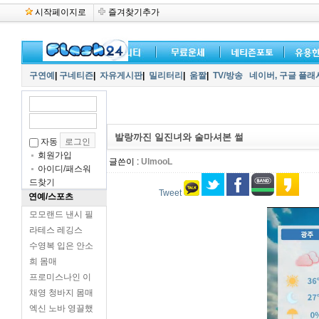
시작페이지로
즐겨찾기추가
구연예
|
구네티즌
|
자유게시판
|
밀리터리
|
움짤
|
TV/방송
네이버,
구글 플래
발랑까진 일진녀와 술마셔본 썰
자동
회원가입
글쓴이 :
UlmooL
아이디/패스워
드찾기
Tweet
연예/스포츠
모모랜드 낸시 필
라테스 레깅스
수영복 입은 안소
희 몸매
프로미스나인 이
채영 청바지 몸매
엑신 노바 영끌했