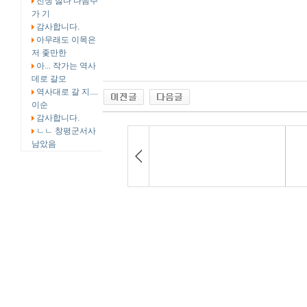
전쟁 싫다 다음주
가 기
감사합니다.
아무래도 이목은
저 좇만한
아... 작가는 역사
데로 갈모
역사대로 갈 지....
이순
감사합니다.
ㄴㄴ 창평군서사
남았음