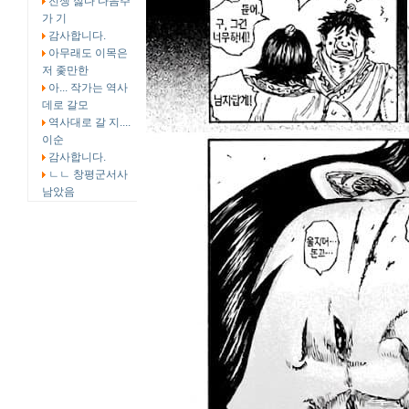
전쟁 싫다 다음주
가 기
감사합니다.
아무래도 이목은
저 좇만한
아... 작가는 역사
데로 갈모
역사대로 갈 지....
이순
감사합니다.
ㄴㄴ 창평군서사
남았음