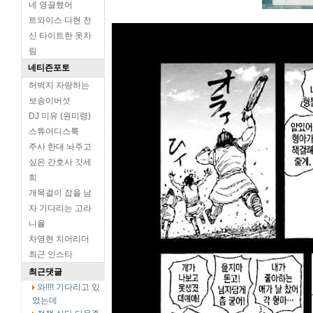
네 영끌했어
트와이스 다현 전
신 타이트한 옷차
림
네티즌포토
허벅지 자랑하는
보송이버섯
DJ 미유 (원미령)
스튜어디스룩
주사 한대 놔주고
싶은 간호사 갓세
희
개목걸이 잡을 남
자 기다리는 고라
니율
차영현 치어리더
최근 인스타
최근댓글
와!!!! 기다리고 있
었는데