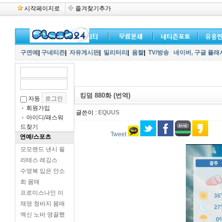
시작페이지로
즐겨찾기추가
구연예
|
구네티즌
|
자유게시판
|
밀리터리
|
움짤
|
TV/방송
네이버,
구글 플래
킹덤 880화 (번역)
자동
회원가입
글쓴이 :
EQUUS
아이디/패스워
드찾기
Tweet
연예/스포츠
모모랜드 낸시 필
라테스 레깅스
수영복 입은 안소
희 몸매
프로미스나인 이
채영 청바지 몸매
엑신 노바 영끌했