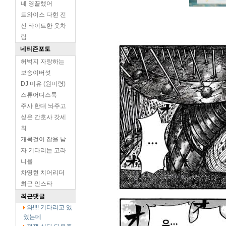
네 영끌했어
트와이스 다현 전
신 타이트한 옷차
림
네티즌포토
허벅지 자랑하는
보송이버섯
DJ 미유 (원미령)
스튜어디스룩
주사 한대 놔주고
싶은 간호사 갓세
희
개목걸이 잡을 남
자 기다리는 고라
니율
차영현 치어리더
최근 인스타
최근댓글
와!!!! 기다리고 있
었는데