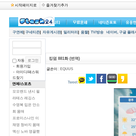
시작페이지로
즐겨찾기추가
구연예
|
구네티즌
|
자유게시판
|
밀리터리
|
움짤
|
TV/방송
네이버,
구글 플래
킹덤 881화 (번역)
자동
회원가입
글쓴이 :
EQUUS
아이디/패스워
드찾기
Tweet
연예/스포츠
모모랜드 낸시 필
라테스 레깅스
수영복 입은 안소
희 몸매
프로미스나인 이
채영 청바지 몸매
엑신 노바 영끌했