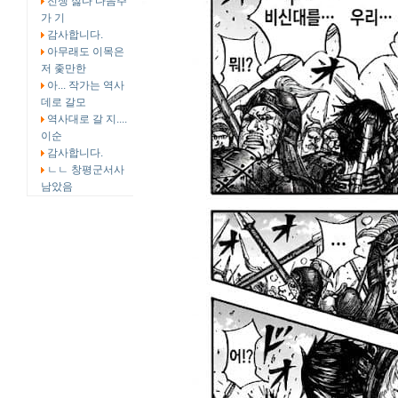
전쟁 싫다 다음주
가 기
감사합니다.
아무래도 이목은
저 좇만한
아... 작가는 역사
데로 갈모
역사대로 갈 지....
이순
감사합니다.
ㄴㄴ 창평군서사
남았음