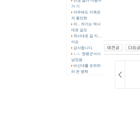
전쟁 싫다 다음주
가 기
아무래도 이목은
저 좇만한
아... 작가는 역사
데로 갈모
역사대로 갈 지....
이순
감사합니다.
ㄴㄴ 창평군서사
남았음
비신대를 포위하
러 온 병력