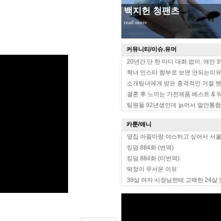
백지헌 청팬츠
read more
커뮤니티/이슈.유머
20년간 단 한 마디 대화 없이, 애만 
짝녀 인스타 함부로 보면 안되는이
소개팅녀에게 받은 충격적인 거절 
결혼 후 느끼는 가전제품 베스트 & 
팀원들 92년생인데 늙어서 말안통함
카툰/애니
옆집 아줌마랑 야스하고 싶어서 서
킹덤 884화 (번역)
킹덤 884화 (미번역)
떡정이 무서운 이유
38살 여자 사장님한테 고백한 24살