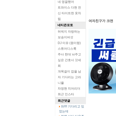
네 영끌했어
트와이스 다현 전
신 타이트한 옷차
림
여자친구가 크면
네티즌포토
허벅지 자랑하는
보송이버섯
DJ 미유 (원미령)
스튜어디스룩
주사 한대 놔주고
싶은 간호사 갓세
희
개목걸이 잡을 남
자 기다리는 고라
니율
차영현 치어리더
최근 인스타
최근댓글
와!!!! 기다리고 있
었는데