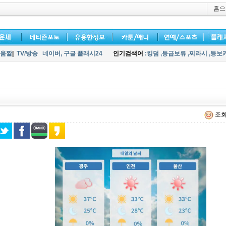
홈으
움짤
|
TV/방송
네이버,
구글 플래시24
인기검색어
:킹덤
,등급보류
,찌라시
,등보
조회 