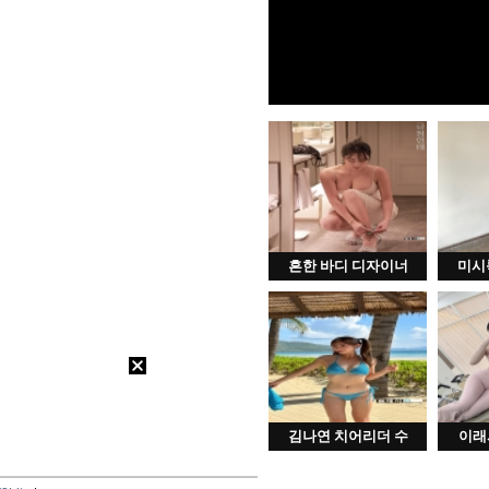
흔한 바디 디자이너
미시
김나연 치어리더 수
이래