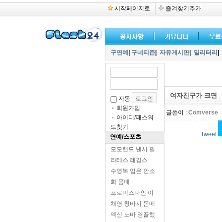
시작페이지로
즐겨찾기추가
구연예
|
구네티즌
|
자유게시판
|
밀리터리
|
여자친구가 크면
자동
회원가입
글쓴이 :
Comverse
아이디/패스워
드찾기
Tweet
연예/스포츠
모모랜드 낸시 필
라테스 레깅스
수영복 입은 안소
희 몸매
프로미스나인 이
채영 청바지 몸매
엑신 노바 영끌했