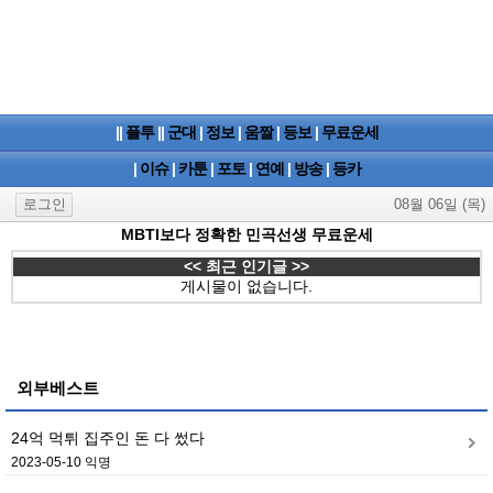
||
플투
||
군대
|
정보
|
움짤
|
등보
|
무료운세
|
이슈
|
카툰
|
포토
|
연예
|
방송
|
등카
로그인
08월 06일 (목)
MBTI보다 정확한 민곡선생 무료운세
<< 최근 인기글 >>
게시물이 없습니다.
외부베스트
24억 먹튀 집주인 돈 다 썼다
2023-05-10 익명