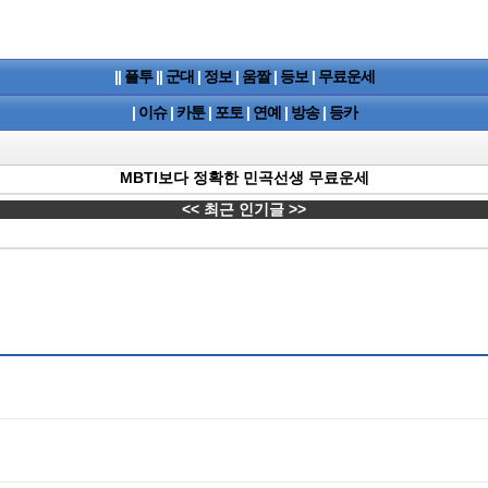
||
플투
||
군대
|
정보
|
움짤
|
등보
|
무료운세
|
이슈
|
카툰
|
포토
|
연예
|
방송
|
등카
MBTI보다 정확한 민곡선생 무료운세
<< 최근 인기글 >>