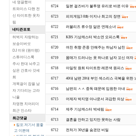
네 영끌했어
6724
일본 걸즈바가 불투명 유리로 바뀐 이유
트와이스 다현 전
신 타이트한 옷차
6723
피의게임3 8화 이지나 최고의 장면
림
6722
러블리즈 류수정 닮은 연체소녀
네티즌포토
허벅지 자랑하는
6721
KBS 기상캐스터 박소연 오피스룩
보송이버섯
6720
여친 취향 존중 안해주는 하남자 남친
DJ 미유 (원미령)
스튜어디스룩
6719
몸매가 드러나는 옷 하나로 남자 꼬신 여자
주사 한대 놔주고
6718
아일릿 원희 타이트한 레몬색 원피스
싶은 간호사 갓세
희
6717
40대 남편 20대 부인 섹스리스 극복을 위한
개목걸이 잡을 남
6716
남편의 ㅅㅅ 중독 때문에 입원한 아내
자 기다리는 고라
니율
6715
어제자 박지영 아나운서 과감한 의상
차영현 치어리더
6714
제주 기상캐스터 박세림
최근 인스타
최근댓글
6713
결혼을 안하고 있지만 못하는 사람
킬포:저기서 몸좋
6712
전처가 30년을 숨겼던 비밀
고 이쁜애