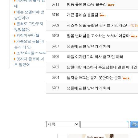
어차피 뭐 볼게 없
6711
방송 출연한 소유 볼륨감
네
얘는 모델이야 방
6710
개콘 홍예슬 볼륨감
송인이야
뽑혀도 그만두지
6709
시스루 인줄 몰랐던 김지효 기상캐스터
(1)
않았을까.
의젖이구만 뭘
6708
알몸 변태남을 고소하는 노처녀 아줌마
가슴으로 돈을 버
6707
생존에 관한 남녀와의 차이
는게 죄 인
조작 X파일 ~ ㅉㅉ
6706
아들 여자친구의 회사 금고 턴 아빠
멋지다 글로리 너
무 말랐어
6705
남친이랑 야스하다 부모님한테 걸린 에타인
6704
남자들 98%는 풀지 못한다는 문제
6703
생존에 관한 남녀와의 차이