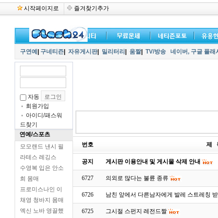
시작페이지로
즐겨찾기추가
구연예
|
구네티즌
|
자유게시판
|
밀리터리
|
움짤
|
TV/방송
네이버,
구글 플래
자동
회원가입
아이디/패스워
드찾기
연예/스포츠
번호
제 
모모랜드 낸시 필
라테스 레깅스
공지
게시판 이용안내 및 게시물 삭제 안내
수영복 입은 안소
6727
의외로 많다는 불륜 종류
희 몸매
프로미스나인 이
6726
남친 앞에서 다른남자에게 발레 스트레칭 
채영 청바지 몸매
엑신 노바 영끌했
6725
그시절 스펀지 레전드짤