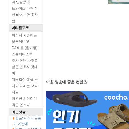
네 영끌했어
트와이스 다현 전
신 타이트한 옷차
림
네티즌포토
허벅지 자랑하는
보송이버섯
DJ 미유 (원미령)
스튜어디스룩
주사 한대 놔주고
싶은 간호사 갓세
희
개목걸이 잡을 남
아침 방송에 좋은 컨텐츠
자 기다리는 고라
니율
차영현 치어리더
최근 인스타
최근댓글
킬포:저기서 몸좋
고 이쁜애