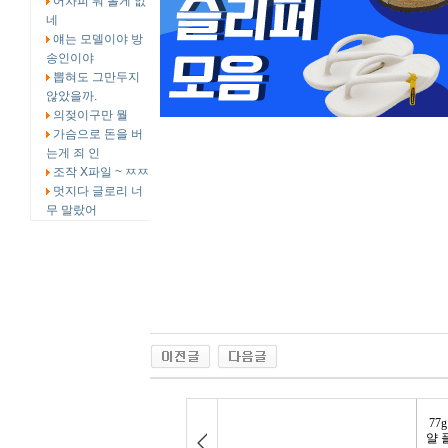
어차피 뭐 볼게 없
네
얘는 모델이야 방
송인이야
뽑혀도 그만두지
않았을까.
의젖이구만 뭘
가슴으로 돈을 버
는게 죄 인
조작 X파일 ~ ㅉㅉ
멋지다 글로리 너
무 말랐어