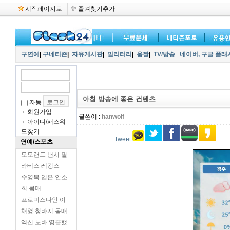
시작페이지로
즐겨찾기추가
구연예
|
구네티즌
|
자유게시판
|
밀리터리
|
움짤
|
TV/방송
네이버,
구글 플래
아침 방송에 좋은 컨텐츠
자동
회원가입
글쓴이 :
hanwolf
아이디/패스워
드찾기
Tweet
연예/스포츠
모모랜드 낸시 필
라테스 레깅스
수영복 입은 안소
희 몸매
프로미스나인 이
채영 청바지 몸매
엑신 노바 영끌했