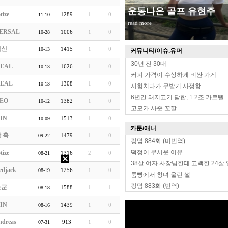
운동나온 골프 유현주
tize
1289
1
0
11-10
read more
ERSAL
1006
1
0
10-28
닉신
1415
1
0
10-13
커뮤니티/이슈.유머
30년 전 30대
EAL
1626
1
0
10-13
커피 가격이 수상하게 비싼 가게
EAL
1308
1
0
10-13
시험치다가 무발기 사정함
6년간 돼지고기 담합, 1.2조 카르텔
EO
1382
1
0
10-12
고모가 사준 꼬깔
IN
1513
1
0
10-09
카툰/애니
 훅
1479
1
0
09-22
킹덤 884화 (미번역)
떡정이 무서운 이유
tize
1316
2
0
08-21
38살 여자 사장님한테 고백한 24살
edjack
1256
1
0
08-19
룸빵에서 창녀 울린 썰
킹덤 883화 (번역)
쇼군
1588
1
1
08-18
IN
1439
1
0
08-16
ndreas
913
1
0
07-31