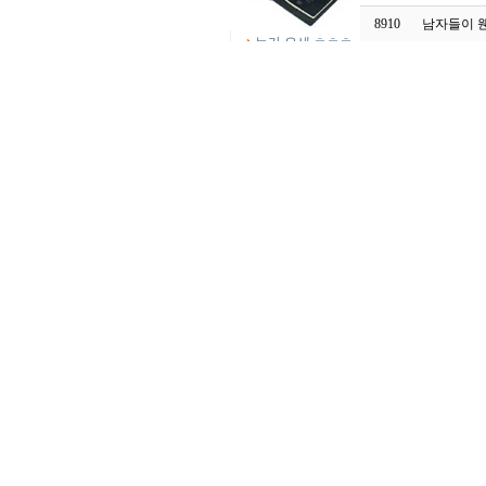
미국이 어마무시
하다
8910
남자들이 
누가 요새 ㅎㅎㅎ
8909
의룡인들이
미국이 최강인 이
유네 ...ㅎ
8908
오싹오싹 
ㅎㄷㄷㄷㄷㄷ
ㅠㅠ
8907
80년대 영
F35가 처음 나왔
을때는 1500
8906
미군의 대
굳이 비교를 안하
죠 ㅎㅎㅎ
8905
한국군 vs
8904
한국의 무기
8903
해군, 포세