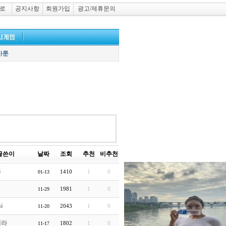
로
공지사항
회원가입
광고/제휴문의
카툰
글쓴이
날짜
조회
추천
비추천
투
1410
1
0
01-13
1981
1
0
11-29
i
2043
1
0
11-20
처라
1802
1
0
11-17