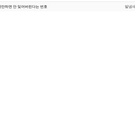
웬만하면 안 잊어버린다는 번호
발냄
 패악질을 멈추지 않는 이유
그린
태국 특수부대 선발과정
그린
국 특수부대 SAS가 사용한 손전등의 비밀
Hypno
드론 방어시스템 레오디나스
Hypno
 미군, 피지컬의 차이
아우디
 성능 거짓말에 항의하는 UAE
NIKE
이돈 실전 배치
그린
1
2
3
4
5
6
7
8
9
10
---->
and
or