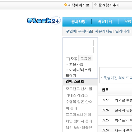
시작페이지로
즐겨찾기추가
구연예
|
구네티즌
|
자유게시판
|
밀리터리
|
자동
회원가입
아이디/패스워
드찾기
ㆍ
못생겨진 와이프 
연예/스포츠
모모랜드 낸시 필
번호
라테스 레깅스
8927
의외로 후
수영복 입은 안소
희 몸매
8926
전세계 군용
프로미스나인 이
8925
박격포의 
채영 청바지 몸매
엑신 노바 영끌했
8924
사우디 속여