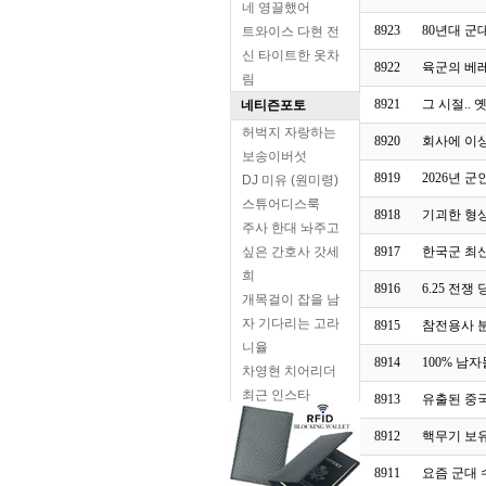
네 영끌했어
8923
80년대 군
트와이스 다현 전
신 타이트한 옷차
8922
육군의 베
림
8921
그 시절..
네티즌포토
허벅지 자랑하는
8920
회사에 이
보송이버섯
8919
2026년 군
DJ 미유 (원미령)
스튜어디스룩
8918
기괴한 형
주사 한대 놔주고
싶은 간호사 갓세
8917
한국군 최신
희
8916
6.25 전
개목걸이 잡을 남
자 기다리는 고라
8915
참전용사 
니율
8914
100% 남
차영현 치어리더
최근 인스타
8913
유출된 중
최근댓글
8912
핵무기 보유
와..이러다가 중국
이 1위하
8911
요즘 군대 