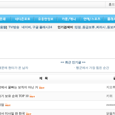
홈으
움짤
|
TV/방송
네이버,
구글 플래시24
인기검색어
:킹덤
,등급보류
,찌라시
,등보
<< 최근 인기글 >>
때문에 현타가 온 남자
ㆍ
행군에서 가장 힘든 순간
제 목
방에서 꿀빠는 보직이 아닌 거
지오
기 보유 순위 TOP 10
키위
위엄
zumun
서 미사일 판 한국
닭을