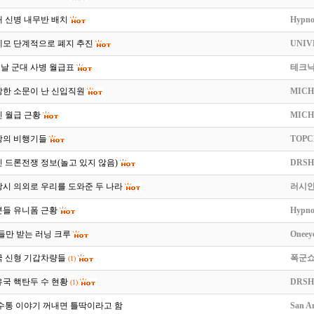
대 신병 내무반 배치
Hypno
레모 단계적으로 폐지 추진
UNIV
 옛날 군대 사병 월급표
테크
상한 소문이 난 신입직원
MICH
인 월급 근황
MICH
상의 비행기들
TOPC
 드론전쟁 정보(놀고 있지 않음)
DRSH
쟁 당시 의외로 우리를 도와준 두 나라
러시안
분들 유니폼 근황
Hypno
자들만 받는 러닝 크루
Oneey
국 신형 기갑차량들
폭군
(1)
국 핵탄두 수 현황
DRSH
(1)
수통 이야기 꺼내면 틀딱이라고 함
San A