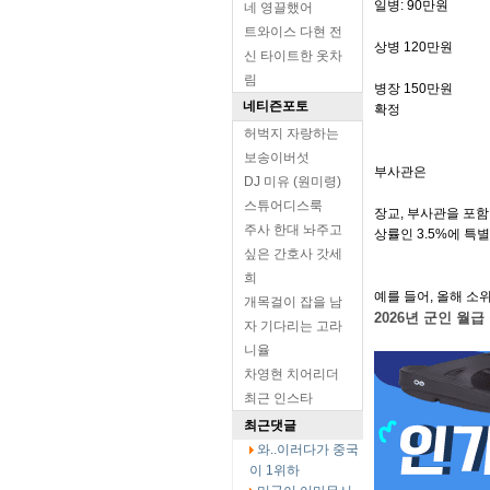
일병: 90만원
네 영끌했어
트와이스 다현 전
상병 120만원
신 타이트한 옷차
림
병장 150만원
네티즌포토
확정
허벅지 자랑하는
보송이버섯
부사관은
DJ 미유 (원미령)
스튜어디스룩
장교, 부사관을 포함
주사 한대 놔주고
상률인 3.5%에 특별
싶은 간호사 갓세
희
예를 들어, 올해 소
개목걸이 잡을 남
2026년 군인 월급
자 기다리는 고라
니율
차영현 치어리더
최근 인스타
최근댓글
와..이러다가 중국
이 1위하