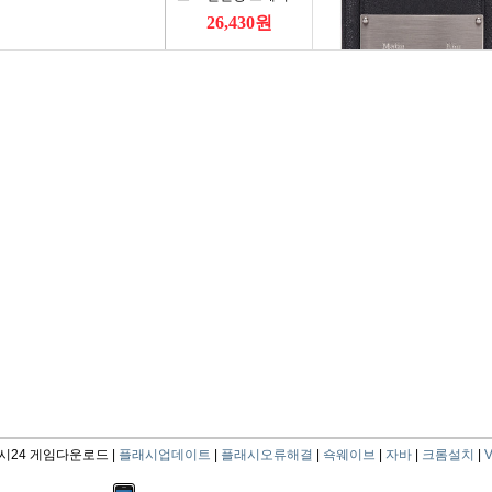
24 게임다운로드 |
플래시업데이트
|
플래시오류해결
|
쇽웨이브
|
자바
|
크롬설치
|
V