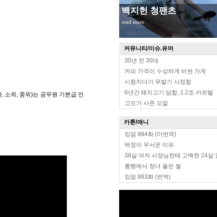
백지헌 청팬츠
read more
커뮤니티/이슈.유머
30년 전 30대
커피 가격이 수상하게 비싼 가게
시험치다가 무발기 사정함
6년간 돼지고기 담합, 1.2조 카르텔
, 소위, 중위)는 공무원 기본급 인
고모가 사준 꼬깔
카툰/애니
정
킹덤 884화 (미번역)
떡정이 무서운 이유
38살 여자 사장님한테 고백한 24살
룸빵에서 창녀 울린 썰
킹덤 883화 (번역)