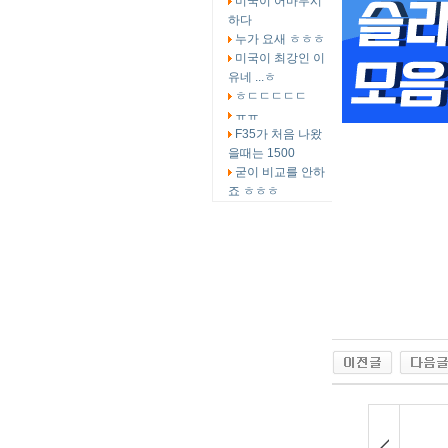
미국이 어마무시
하다
누가 요새 ㅎㅎㅎ
미국이 최강인 이
유네 ...ㅎ
ㅎㄷㄷㄷㄷㄷ
ㅠㅠ
F35가 처음 나왔
을때는 1500
굳이 비교를 안하
죠 ㅎㅎㅎ