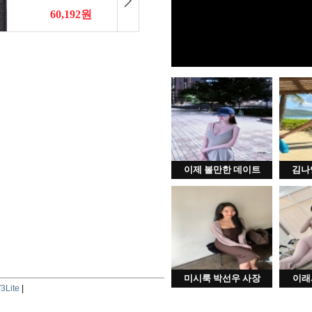
이제 볼만한 데이트
김나
미시룩 박선우 사장
이래
3Lite
|