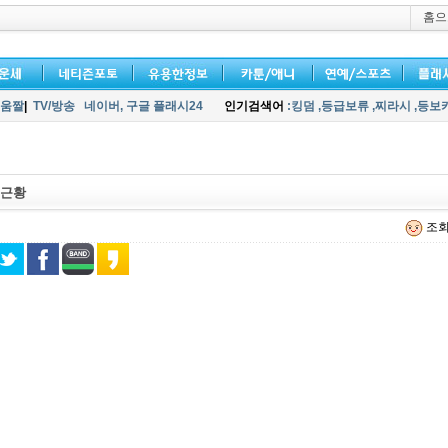
홈으
움짤
|
TV/방송
네이버,
구글 플래시24
인기검색어
:킹덤
,등급보류
,찌라시
,등보
 근황
조회 