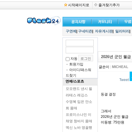
시작페이지로
즐겨찾기추가
구연예
|
구네티즌
|
자유게시판
|
밀리터리
|
2026년 군인 월급
자동
회원가입
글쓴이 :
MICHEAL
아이디/패스워
드찾기
Tweet
연예/스포츠
모모랜드 낸시 필
동결 결정
라테스 레깅스
수영복 입은 안소
희 몸매
그래서
프로미스나인 이
2026년 군인 월급
채영 청바지 몸매
이등병: 75만원
엑신 노바 영끌했