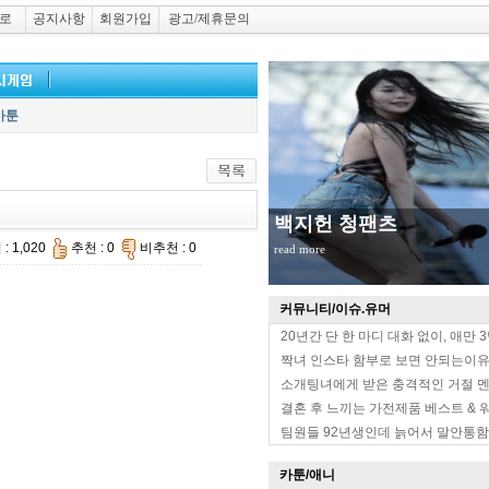
로
공지사항
회원가입
광고/제휴문의
카툰
백지헌 청팬츠
: 1,020
추천 : 0
비추천 : 0
read more
커뮤니티/이슈.유머
20년간 단 한 마디 대화 없이, 애만 
짝녀 인스타 함부로 보면 안되는이
소개팅녀에게 받은 충격적인 거절 
결혼 후 느끼는 가전제품 베스트 & 
팀원들 92년생인데 늙어서 말안통함
카툰/애니