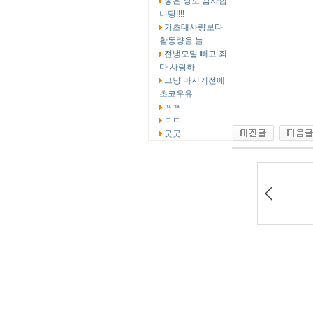
좋은 정보 감사합
니당!!!!
기초대사량보다
활동량을 늘
전냉모밀 빼고 죄
다 사랑하
그냥 마시기전에
초코우유
ㄳㄳ
ㄷㄷ
굿굿