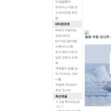
네 영끌했어
트와이스 다현 전
신 타이트한 옷차
림
네티즌포토
허벅지 자랑하는
보송이버섯
월별 제철 생선회
DJ 미유 (원미령)
스튜어디스룩
주사 한대 놔주고
싶은 간호사 갓세
희
개목걸이 잡을 남
자 기다리는 고라
니율
차영현 치어리더
최근 인스타
최근댓글
그냥 죽으라는건
가...?