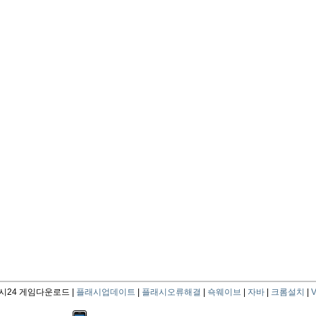
24 게임다운로드 |
플래시업데이트
|
플래시오류해결
|
쇽웨이브
|
자바
|
크롬설치
|
V