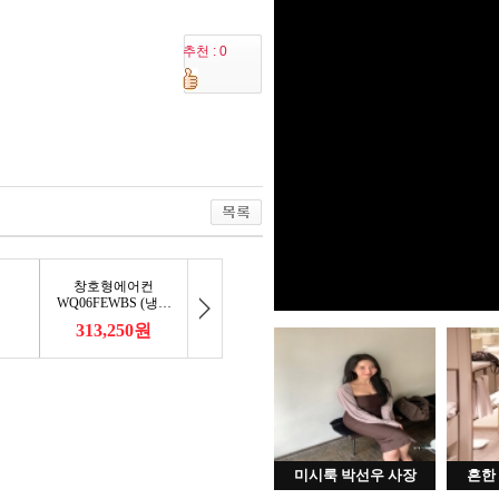
추천 : 0
미시룩 박선우 사장
흔한