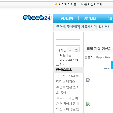
시작페이지로
즐겨찾기추가
구연예
|
구네티즌
|
자유게시판
|
밀리터리
|
월별 제철 생선회
자동
회원가입
글쓴이 :
Hypnotize
아이디/패스워
드찾기
Tweet
연예/스포츠
모모랜드 낸시 필
라테스 레깅스
수영복 입은 안소
희 몸매
프로미스나인 이
채영 청바지 몸매
엑신 노바 영끌했