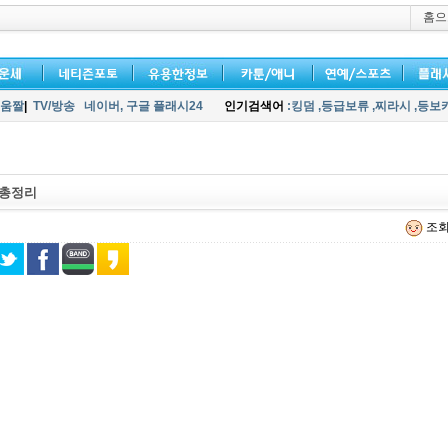
홈으
움짤
|
TV/방송
네이버,
구글 플래시24
인기검색어
:킹덤
,등급보류
,찌라시
,등보
 총정리
조회 