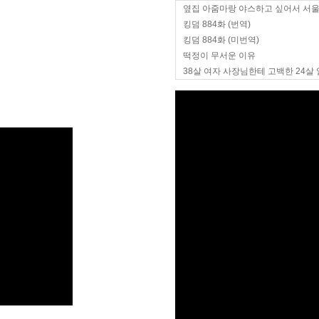
옆집 아줌마랑 야스하고 싶어서 서
킹덤 884화 (번역)
킹덤 884화 (미번역)
떡정이 무서운 이유
38살 여자 사장님한테 고백한 24살