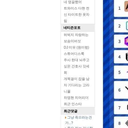
네 영끌했어
트와이스 다현 전
신 타이트한 옷차
림
네티즌포토
허벅지 자랑하는
보송이버섯
DJ 미유 (원미령)
스튜어디스룩
주사 한대 놔주고
싶은 간호사 갓세
희
개목걸이 잡을 남
자 기다리는 고라
니율
차영현 치어리더
최근 인스타
최근댓글
그냥 죽으라는건
가...?