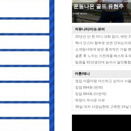
운동나온 골프 유현주
read more
커뮤니티/이슈.유머
20년간 단 한 마디 대화 없이, 애만 
짝녀 인스타 함부로 보면 안되는이
소개팅녀에게 받은 충격적인 거절 
결혼 후 느끼는 가전제품 베스트 & 
팀원들 92년생인데 늙어서 말안통함
카툰/애니
옆집 아줌마랑 야스하고 싶어서 서
킹덤 884화 (번역)
킹덤 884화 (미번역)
떡정이 무서운 이유
38살 여자 사장님한테 고백한 24살