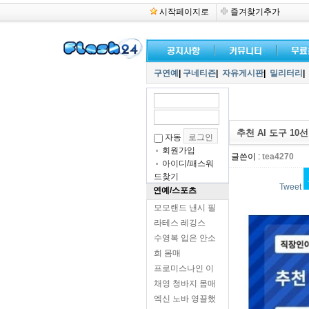
시작페이지로
즐겨찾기추가
구연예
|
구네티즌
|
자유게시판
|
밀리터리
|
추천 AI 도구 10선
자동
회원가입
글쓴이 :
tea4270
아이디/패스워
드찾기
Tweet
연예/스포츠
모모랜드 낸시 필
라테스 레깅스
수영복 입은 안소
희 몸매
프로미스나인 이
채영 청바지 몸매
엑신 노바 영끌했