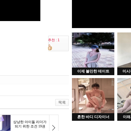
추천 : 1
이제 볼만한 데이트
미시
흔한 바디 디자이너
이래