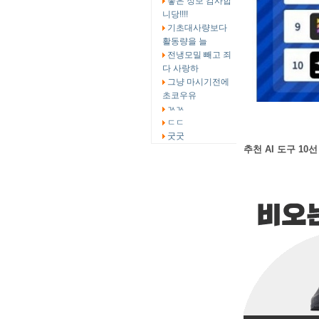
좋은 정보 감사합
니당!!!!
기초대사량보다
활동량을 늘
전냉모밀 빼고 죄
다 사랑하
그냥 마시기전에
초코우유
ㄳㄳ
ㄷㄷ
굿굿
추천 AI 도구 10선