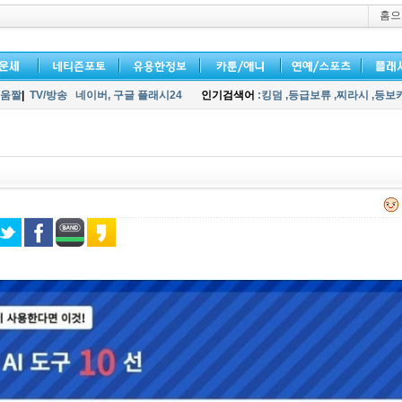
홈으
움짤
|
TV/방송
네이버,
구글 플래시24
인기검색어
:킹덤
,등급보류
,찌라시
,등보