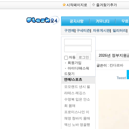
시작페이지로
즐겨찾기추가
구연예
|
구네티즌
|
자유게시판
|
밀리터리
|
2026년 정부지원
자동
회원가입
글쓴이 :
칸다르바
아이디/패스워
드찾기
Tweet
연예/스포츠
모모랜드 낸시 필
라테스 레깅스
수영복 입은 안소
희 몸매
프로미스나인 이
채영 청바지 몸매
엑신 노바 영끌했