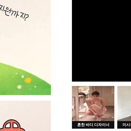
흔한 바디 디자이너
미시