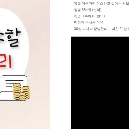
옆집 아줌마랑 야스하고 싶어서 서
킹덤 884화 (번역)
킹덤 884화 (미번역)
떡정이 무서운 이유
38살 여자 사장님한테 고백한 24살