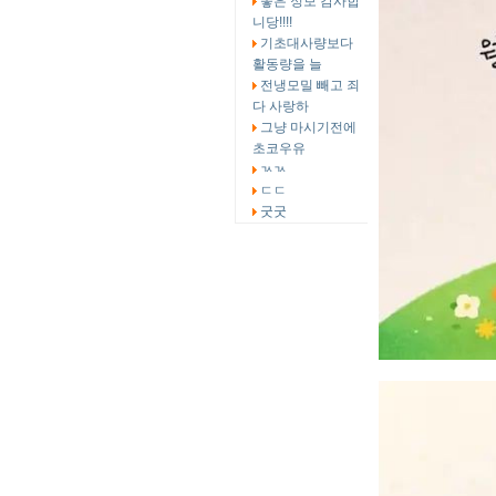
좋은 정보 감사합
니당!!!!
기초대사량보다
활동량을 늘
전냉모밀 빼고 죄
다 사랑하
그냥 마시기전에
초코우유
ㄳㄳ
ㄷㄷ
굿굿