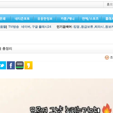
홈으
움짤
|
TV/방송
네이버,
구글 플래시24
인기검색어
:킹덤
,등급보류
,찌라시
,등보
금 총정리
조