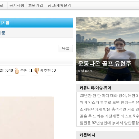
로
공지사항
회원가입
광고/제휴문의
카툰
장원영 한뼘 치마
회 : 640
추천 : 1
비추천 : 0
read more
커뮤니티/이슈.유머
20년간 단 한 마디 대화 없이, 애만 
짝녀 인스타 함부로 보면 안되는이
소개팅녀에게 받은 충격적인 거절 
결혼 후 느끼는 가전제품 베스트 & 
팀원들 92년생인데 늙어서 말안통함
카툰/애니