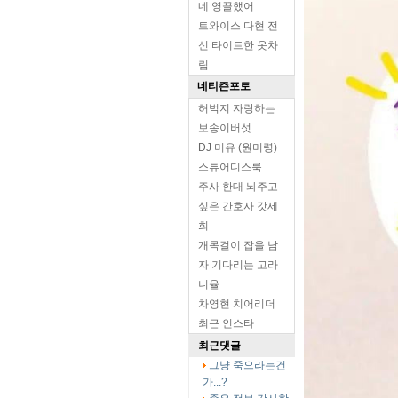
네 영끌했어
트와이스 다현 전
신 타이트한 옷차
림
네티즌포토
허벅지 자랑하는
보송이버섯
DJ 미유 (원미령)
스튜어디스룩
주사 한대 놔주고
싶은 간호사 갓세
희
개목걸이 잡을 남
자 기다리는 고라
니율
차영현 치어리더
최근 인스타
최근댓글
그냥 죽으라는건
가...?