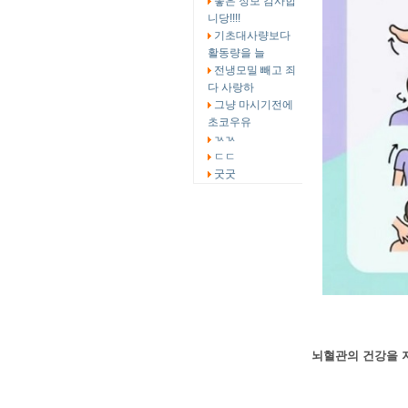
좋은 정보 감사합
니당!!!!
기초대사량보다
활동량을 늘
전냉모밀 빼고 죄
다 사랑하
그냥 마시기전에
초코우유
ㄳㄳ
ㄷㄷ
굿굿
뇌혈관의 건강을 지키