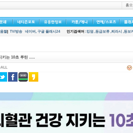
홈으
움짤
|
TV/방송
네이버,
구글 플래시24
인기검색어
:킹덤
,등급보류
,찌라시
,등보
는 10초 루틴 .....
BALL