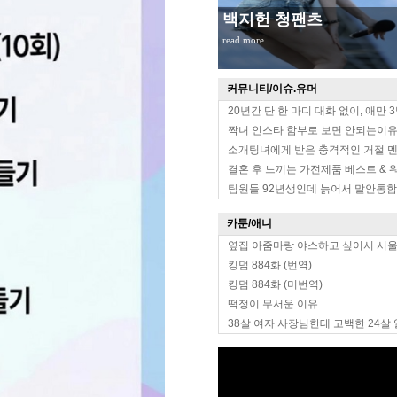
백지헌 청팬츠
read more
커뮤니티/이슈.유머
20년간 단 한 마디 대화 없이, 애만 
짝녀 인스타 함부로 보면 안되는이
소개팅녀에게 받은 충격적인 거절 
결혼 후 느끼는 가전제품 베스트 & 
팀원들 92년생인데 늙어서 말안통함
카툰/애니
옆집 아줌마랑 야스하고 싶어서 서
킹덤 884화 (번역)
킹덤 884화 (미번역)
떡정이 무서운 이유
38살 여자 사장님한테 고백한 24살