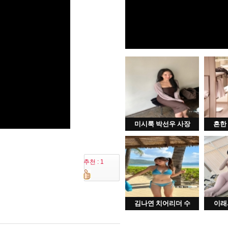
미시룩 박선우 사장
흔한
추천 : 1
김나연 치어리더 수
이래