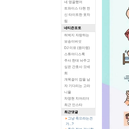
네 영끌했어
트와이스 다현 전
신 타이트한 옷차
림
네티즌포토
허벅지 자랑하는
보송이버섯
DJ 미유 (원미령)
스튜어디스룩
주사 한대 놔주고
싶은 간호사 갓세
희
개목걸이 잡을 남
자 기다리는 고라
니율
차영현 치어리더
최근 인스타
최근댓글
그냥 죽으라는건
가...?