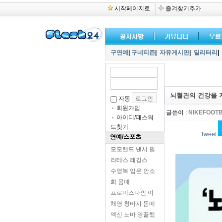
시작페이지로
즐겨찾기추가
구연예
|
구네티즌
|
자유게시판
|
밀리터리
|
뇌혈관의 건강을 지키
자동
회원가입
글쓴이 :
NIKEFOOT
아이디/패스워
드찾기
Tweet
연예/스포츠
모모랜드 낸시 필
라테스 레깅스
수영복 입은 안소
희 몸매
프로미스나인 이
채영 청바지 몸매
엑신 노바 영끌했