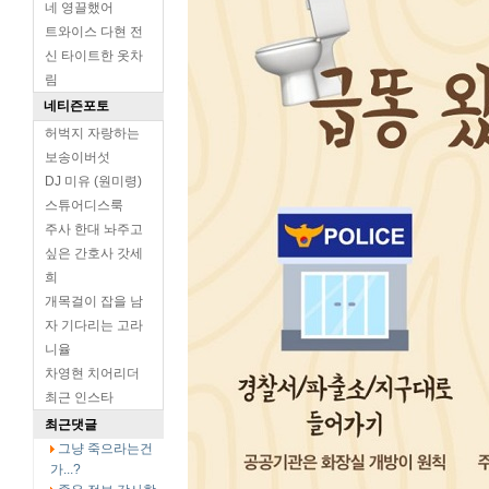
네 영끌했어
트와이스 다현 전
신 타이트한 옷차
림
네티즌포토
허벅지 자랑하는
보송이버섯
DJ 미유 (원미령)
스튜어디스룩
주사 한대 놔주고
싶은 간호사 갓세
희
개목걸이 잡을 남
자 기다리는 고라
니율
차영현 치어리더
최근 인스타
최근댓글
그냥 죽으라는건
가...?