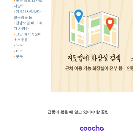
좋은 정보 감사합
니당!!!!
기초대사량보다
활동량을 늘
전냉모밀 빼고 죄
다 사랑하
그냥 마시기전에
초코우유
ㄳㄳ
ㄷㄷ
굿굿
급똥이 왔을 때 알고 있어야 할 꿀팁