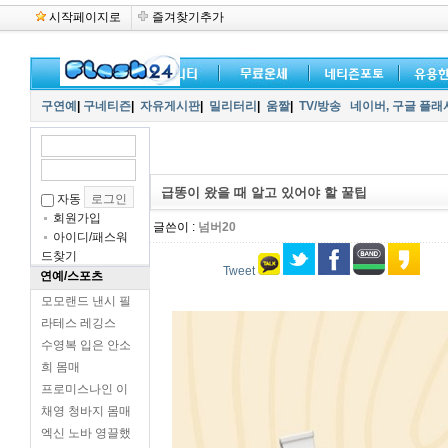
시작페이지로
즐겨찾기추가
구연예
|
구네티즌
|
자유게시판
|
밀리터리
|
움짤
|
TV/방송
네이버,
구글 플래
급똥이 왔을 때 알고 있어야 할 꿀팁
자동
회원가입
글쓴이 :
넘버20
아이디/패스워
드찾기
Tweet
연예/스포츠
모모랜드 낸시 필
라테스 레깅스
수영복 입은 안소
희 몸매
프로미스나인 이
채영 청바지 몸매
엑신 노바 영끌했