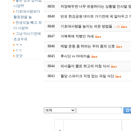
좋은 정보 감사합
니당!!!!
8850
저장해두면 너무 유용하다는 상황별 인사말 
기초대사량보다
8849
반포 한강공원 데이트 가기전에 꼭 알아두고 
활동량을 늘
전냉모밀 빼고 죄
8848
기초대사량을 높이는 쉬운 방법들 ...
(1)
다 사랑하
그냥 마시기전에
8847
거북목에 직빵인 자세
초코우유
ㄳㄳ
8846
제발 운동 좀 하라는 우리 몸의 신호
ㄷㄷ
굿굿
8845
후시딘 vs 마데카솔
8844
의사들이 뽑은 최고의 아침 식사
8843
혈당 스파이크 걱정 없는 과일 식단