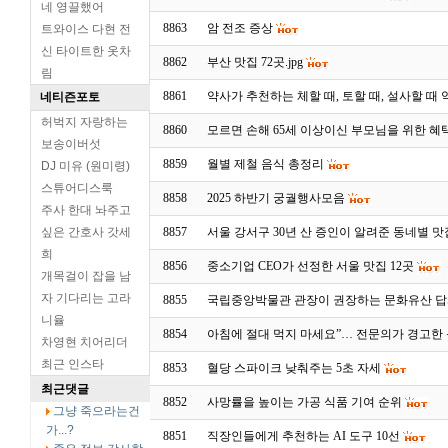
네 영끌했어
8863
암 전조 증상
트와이스 다현 전
신 타이트한 옷차
8862
부산 맛집 72곳.jpg
림
8861
약사가 추천하는 체할 때, 토할 때, 설사할 때
네티즌포토
허벅지 자랑하는
8860
모르면 손해 65세 이상이신 부모님을 위한 혜
보송이버섯
8859
월별 제철 음식 총정리
DJ 미유 (원미령)
스튜어디스룩
8858
2025 하반기 궁궐행사모음
주사 한대 놔주고
싶은 간호사 갓세
8857
서울 강서구 30년 산 증인이 알려준 동네별 맛
희
8856
중소기업 CEO가 선정한 서울 맛집 12곳
개목걸이 잡을 남
자 기다리는 고라
8855
국립중앙박물관 관장이 권장하는 문화유산 
니율
8854
아침에 절대 먹지 마세요”… 전문의가 경고한 
차영현 치어리더
최근 인스타
8853
혈당 스파이크 낮춰주는 5초 자세
최근댓글
8852
사망률을 높이는 가공 식품 기여 순위
그냥 죽으라는건
가...?
8851
직장인들에게 추천하는 AI 도구 10선