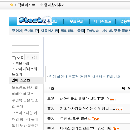
시작페이지로
즐겨찾기추가
구연예
|
구네티즌
|
자유게시판
|
밀리터리
|
움짤
|
TV/방송
네이버,
구글 플래
자동
회원가입
아이디/패스워
드찾기
ㆍ
인생 살면서 무조건 한 번은 사용하는 전화번호
연예/스포츠
모모랜드 낸시 필
번호
제 
라테스 레깅스
8867
대한민국의 유명한 빵집 TOP 10
수영복 입은 안소
희 몸매
8866
기초 대사량을 높이는 쉬운 방법 ......
프로미스나인 이
8865
추천 AI 도구 10선
(1)
채영 청바지 몸매
엑신 노바 영끌했
8864
다이소 정리한 맨즈뷰티 갓성비템