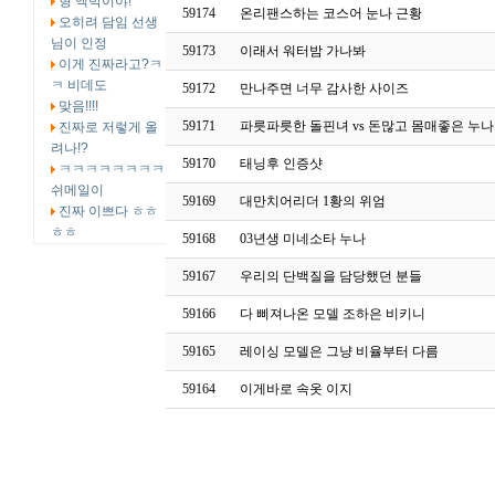
형 엑박이야!
59174
온리팬스하는 코스어 눈나 근황
오히려 담임 선생
님이 인정
59173
이래서 워터밤 가나봐
이게 진짜라고?ㅋ
ㅋ 비데도
59172
만나주면 너무 감사한 사이즈
맞음!!!!
59171
파릇파릇한 돌핀녀 vs 돈많고 몸매좋은 누나
진짜로 저렇게 올
려나!?
59170
태닝후 인증샷
ㅋㅋㅋㅋㅋㅋㅋㅋ
쉬메일이
59169
대만치어리더 1황의 위엄
진짜 이쁘다 ㅎㅎ
ㅎㅎ
59168
03년생 미네소타 누나
59167
우리의 단백질을 담당했던 분들
59166
다 삐져나온 모델 조하은 비키니
59165
레이싱 모델은 그냥 비율부터 다름
59164
이게바로 속옷 이지