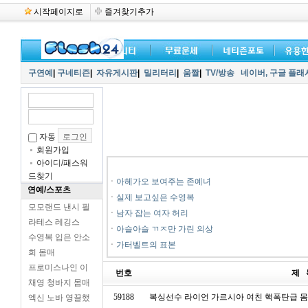
시작페이지로
즐겨찾기추가
구연예
|
구네티즌
|
자유게시판
|
밀리터리
|
움짤
|
TV/방송
네이버,
구글 플래
자동
회원가입
아이디/패스워
드찾기
ㆍ
아헤가오 보여주는 존예녀
연예/스포츠
ㆍ
실제 보고싶은 수영복
모모랜드 낸시 필
ㆍ
남자 잡는 여자 허리
라테스 레깅스
ㆍ
아슬아슬 ㄲㅈ만 가린 의상
수영복 입은 안소
ㆍ
가터벨트의 표본
희 몸매
프로미스나인 이
번호
제 
채영 청바지 몸매
59188
복싱선수 라이언 가르시아 여친 핵폭탄급 
엑신 노바 영끌했