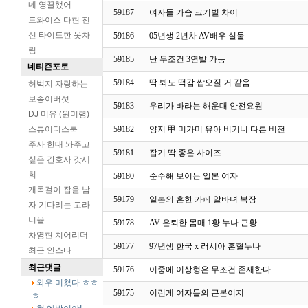
네 영끌했어
59187
여자들 가슴 크기별 차이
트와이스 다현 전
신 타이트한 옷차
59186
05년생 2년차 AV배우 실물
림
59185
난 무조건 3연발 가능
네티즌포토
59184
딱 봐도 떡감 쌉오질 거 같음
허벅지 자랑하는
보송이버섯
59183
우리가 바라는 해운대 안전요원
DJ 미유 (원미령)
스튜어디스룩
59182
양지 甲 미카미 유아 비키니 다른 버전
주사 한대 놔주고
59181
잡기 딱 좋은 사이즈
싶은 간호사 갓세
희
59180
순수해 보이는 일본 여자
개목걸이 잡을 남
59179
일본의 흔한 카페 알바녀 복장
자 기다리는 고라
니율
59178
AV 은퇴한 몸매 1황 누나 근황
차영현 치어리더
59177
97년생 한국 x 러시아 혼혈누나
최근 인스타
최근댓글
59176
이중에 이상형은 무조건 존재한다
와우 미쳤다 ㅎㅎ
59175
이런게 여자들의 근본이지
ㅎ