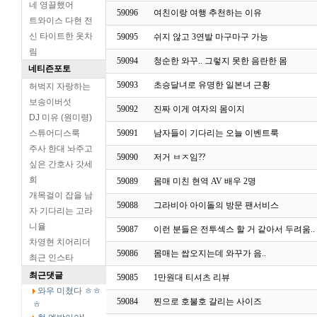
네 영끌했어
59096
여친이랑 여행 추천하는 이유
트와이스 다현 전
신 타이트한 옷차
59095
쉬지 않고 3연발 마구마구 가능
림
59094
청순한 와꾸.. 그렇지 못한 음란한 몸
네티즌포토
59093
초승달녀로 유명한 일본녀 근황
허벅지 자랑하는
보송이버섯
59092
진짜 이게 여자의 몸이지
DJ 미유 (원미령)
스튜어디스룩
59091
남자들이 기다리는 오늘 이벤트룩
주사 한대 놔주고
59090
저거 ㅂㅈ임??
싶은 간호사 갓세
희
59089
몸매 미친 현역 AV 배우 2명
개목걸이 잡을 남
59088
그라비아 아이돌의 방문 팬서비스
자 기다리는 고라
니율
59087
이런 분들은 전투섹스 할 거 같아서 두려움..
차영현 치어리더
59086
몸매는 쌉오지는데 와꾸가 음..
최근 인스타
최근댓글
59085
1만원대 티셔츠 리뷰
와우 미쳤다 ㅎㅎ
59084
찐으로 호불호 갈리는 사이즈
ㅎ