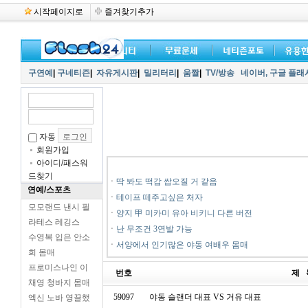
시작페이지로
즐겨찾기추가
구연예
|
구네티즌
|
자유게시판
|
밀리터리
|
움짤
|
TV/방송
네이버,
구글 플래
자동
회원가입
아이디/패스워
드찾기
ㆍ
딱 봐도 떡감 쌉오질 거 같음
연예/스포츠
ㆍ
테이프 떼주고싶은 처자
모모랜드 낸시 필
ㆍ
양지 甲 미카미 유아 비키니 다른 버전
라테스 레깅스
ㆍ
난 무조건 3연발 가능
수영복 입은 안소
ㆍ
서양에서 인기많은 야동 여배우 몸매
희 몸매
프로미스나인 이
번호
제 
채영 청바지 몸매
59097
야동 슬랜더 대표 VS 거유 대표
엑신 노바 영끌했