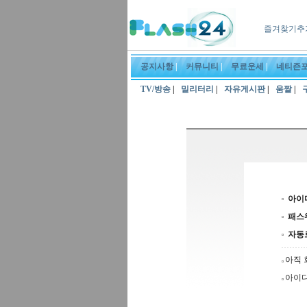
즐겨찾기추
공지사항
|
커뮤니티
|
무료운세
|
네티즌
TV/방송
|
밀리터리
|
자유게시판
|
움짤
|
아이
패스
자동
아직 
아이디