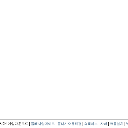
24 게임다운로드 |
플래시업데이트
|
플래시오류해결
|
쇽웨이브
|
자바
|
크롬설치
|
V