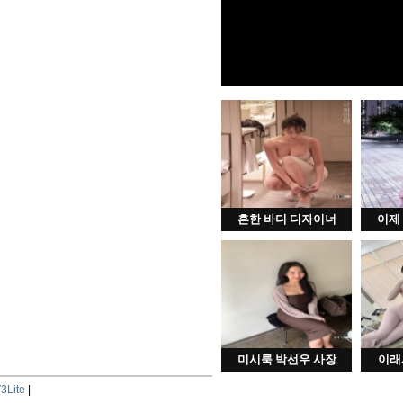
흔한 바디 디자이너
이제
미시룩 박선우 사장
이래
3Lite
|