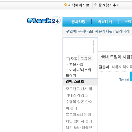
시작페이지로
즐겨찾기추가
구연예
|
구네티즌
|
자유게시판
|
밀리터리
|
국내 도입이 시급
자동
회원가입
글쓴이 :
냐옹이하이
아이디/패스워
드찾기
Tweet
연예/스포츠
모모랜드 낸시 필
라테스 레깅스
수영복 입은 안소
희 몸매
프로미스나인 이
채영 청바지 몸매
엑신 노바 영끌했