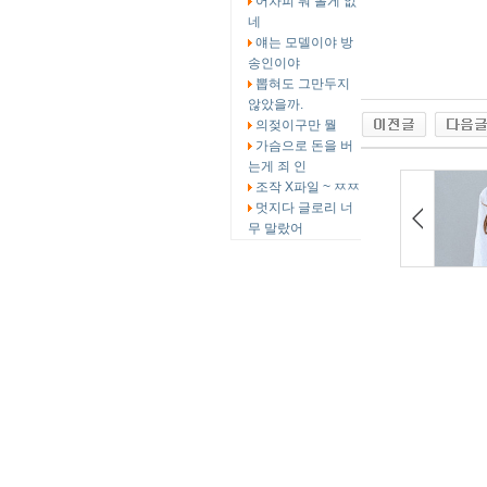
어차피 뭐 볼게 없
네
얘는 모델이야 방
송인이야
뽑혀도 그만두지
않았을까.
의젖이구만 뭘
가슴으로 돈을 버
는게 죄 인
조작 X파일 ~ ㅉㅉ
멋지다 글로리 너
무 말랐어