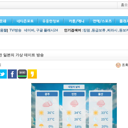
홈으
움짤
|
TV/방송
네이버,
구글 플래시24
인기검색어
:킹덤
,등급보류
,찌라시
,등보
한 일본의 가상 데이트 방송
킥
조회 