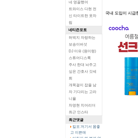
네 영끌했어
트와이스 다현 전
국내 도입이 시급
신 타이트한 옷차
림
네티즌포토
허벅지 자랑하는
보송이버섯
DJ 미유 (원미령)
스튜어디스룩
주사 한대 놔주고
싶은 간호사 갓세
희
개목걸이 잡을 남
자 기다리는 고라
니율
차영현 치어리더
최근 인스타
최근댓글
킬포:저기서 몸좋
고 이쁜애