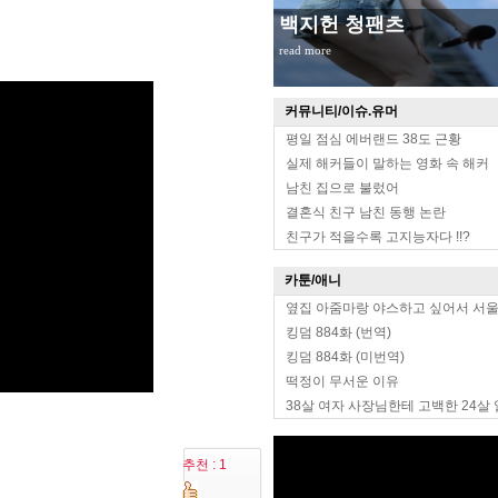
백지헌 청팬츠
read more
커뮤니티/이슈.유머
평일 점심 에버랜드 38도 근황
실제 해커들이 말하는 영화 속 해커
남친 집으로 불렀어
결혼식 친구 남친 동행 논란
친구가 적을수록 고지능자다 !!?
카툰/애니
옆집 아줌마랑 야스하고 싶어서 서
킹덤 884화 (번역)
킹덤 884화 (미번역)
떡정이 무서운 이유
38살 여자 사장님한테 고백한 24살
추천 : 1