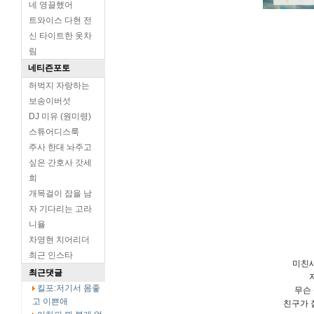
네 영끌했어
트와이스 다현 전
신 타이트한 옷차
림
네티즌포토
허벅지 자랑하는
보송이버섯
DJ 미유 (원미령)
스튜어디스룩
주사 한대 놔주고
싶은 간호사 갓세
희
개목걸이 잡을 남
자 기다리는 고라
니율
차영현 치어리더
최근 인스타
미친새
최근댓글
킬포:저기서 몸좋
무슨
고 이쁜애
친구가 