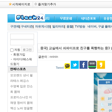
시작페이지로
즐겨찾기추가
구연예
|
구네티즌
|
자유게시판
|
밀리터리
|
움짤
|
TV/방송
네이버,
구글 플래
중국) 교실에서 쇠파이프로 친구를 폭행하는 중3
자동
회원가입
글쓴이 :
nninin
아이디/패스워
드찾기
Tweet
연예/스포츠
모모랜드 낸시 필
라테스 레깅스
수영복 입은 안소
희 몸매
프로미스나인 이
채영 청바지 몸매
엑신 노바 영끌했