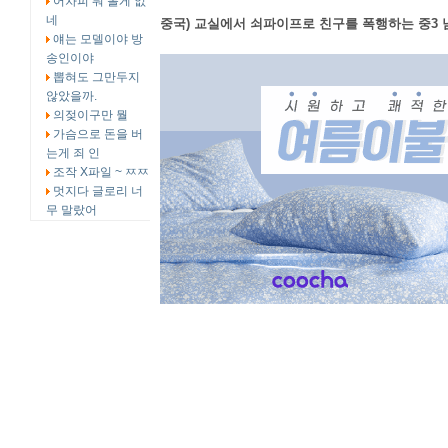
어차피 뭐 볼게 없
네
중국) 교실에서 쇠파이프로 친구를 폭행하는 중3
얘는 모델이야 방
송인이야
뽑혀도 그만두지
않았을까.
의젖이구만 뭘
가슴으로 돈을 버
는게 죄 인
조작 X파일 ~ ㅉㅉ
멋지다 글로리 너
무 말랐어