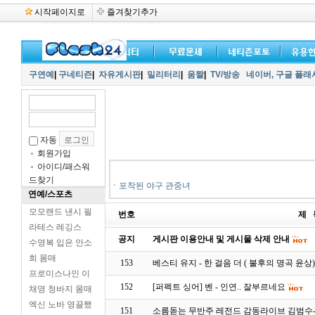
시작페이지로
즐겨찾기추가
구연예
|
구네티즌
|
자유게시판
|
밀리터리
|
움짤
|
TV/방송
네이버,
구글 플래
자동
회원가입
아이디/패스워
드찾기
ㆍ
포착된 야구 관중녀
연예/스포츠
모모랜드 낸시 필
번호
제 
라테스 레깅스
공지
게시판 이용안내 및 게시물 삭제 안내
수영복 입은 안소
희 몸매
153
베스티 유지 - 한 걸음 더 ( 불후의 명곡 윤상
프로미스나인 이
152
[퍼펙트 싱어] 벤 - 인연.. 잘부르네요
채영 청바지 몸매
엑신 노바 영끌했
151
소름돋는 무반주 레전드 감동라이브 김범수