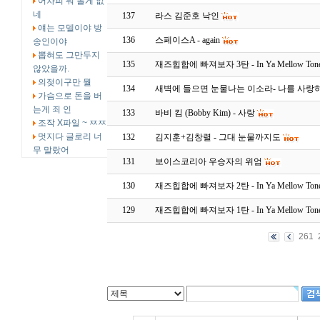
어차피 뭐 볼게 없
네
137
라스 김준호 낙인
얘는 모델이야 방
136
스페이스A - again
송인이야
뽑혀도 그만두지
135
재즈힙합에 빠져보자 3탄 - In Ya Mellow Ton
않았을까.
의젖이구만 뭘
134
새벽에 들으면 눈물나는 이소라- 나를 사랑
가슴으로 돈을 버
는게 죄 인
133
바비 킴 (Bobby Kim) - 사랑
조작 X파일 ~ ㅉㅉ
멋지다 글로리 너
132
김지훈+김창렬 - 그대 눈물까지도
무 말랐어
131
보이스코리아 우승자의 위엄
130
재즈힙합에 빠져보자 2탄 - In Ya Mellow Ton
129
재즈힙합에 빠져보자 1탄 - In Ya Mellow Ton
261