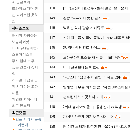
네 영끌했어
150
[퍼펙트싱어] 한경수 - 벌써 일년 (브라운 아
트와이스 다현 전
신 타이트한 옷차
149
김광석- 부치지 못한 편지
림
148
박효신 역대 팝송 커버류 甲
네티즌포토
허벅지 자랑하는
147
신인 걸그룹 이름이 풍뎅이...노래 제목은 알탕
보송이버섯
146
SG워너비 레전드 라이브
DJ 미유 (원미령)
스튜어디스룩
145
브라운아이드소울 새 싱글 "너를" MV
주사 한대 놔주고
싶은 간호사 갓세
144
테이 관광보내는 박효신
희
143
'K팝스타3' 남영주 이런밤, 이대로 멈춰
개목걸이 잡을 남
자 기다리는 고라
142
임재범이 부른 비처럼 음악처럼 (sbs스페셜 13
니율
141
샌프란시스코 꽃처녀 노래
차영현 치어리더
최근 인스타
140
2세대 남자아이돌 top 동방신기 vs 빅뱅
최근댓글
139
2004년 가요계 인기차트 BEST 48
킬포:저기서 몸좋
고 이쁜애
138
왜 이런 노래가 요즘엔 안나올까? (응사1994O