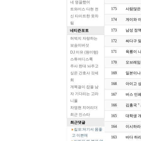
네 영끌했어
175
사람많은
트와이스 다현 전
신 타이트한 옷차
174
게이와 
림
173
남성 정
네티즌포토
허벅지 자랑하는
172
싸다구 
보송이버섯
171
육룡이 나
DJ 미유 (원미령)
스튜어디스룩
170
오브레임
주사 한대 놔주고
싶은 간호사 갓세
169
일본이나 
희
168
아이고 
개목걸이 잡을 남
자 기다리는 고라
167
버스 민
니율
166
김흥국 "
차영현 치어리더
최근 인스타
165
대학생 
최근댓글
164
이시하라
킬포:저기서 몸좋
고 이쁜애
163
바다 하