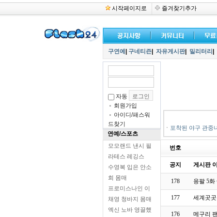
시작페이지로
즐겨찾기추가
구연예
|
구네티즌
|
자유게시판
|
밀리터리
|
자동
회원가입
아이디/패스워
드찾기
ㆍ
포착된 야구 관중
연예/스포츠
모모랜드 낸시 필
번호
라테스 레깅스
공지
게시판 이
수영복 입은 안소
희 몸매
178
응팔 5화 
프로미스나인 이
177
세계곳곳
채영 청바지 몸매
엑신 노바 영끌했
176
메구리 팬