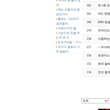
어차피 뭐 볼게 없
네
162
제 1회
얘는 모델이야 방
161
SNL 핫
송인이야
뽑혀도 그만두지
160
KBS 방
않았을까.
의젖이구만 뭘
159
외국인도
가슴으로 돈을 버
는게 죄 인
158
서핑하는
조작 X파일 ~ ㅉㅉ
멋지다 글로리 너
157
＜무삭제 
무 말랐어
156
트와이스 
155
한국 팔씨
154
조선 왕의