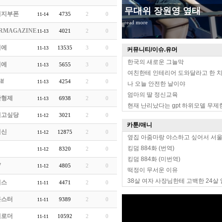
무대위 장원영 옆태
의지부폰
4735
2
0
11-14
read more
RMAGAZINE
4021
2
0
11-13
치에
13535
3
0
11-13
커뮤니티/이슈.유머
한국의 새로운 그늘막
치에
5655
3
0
11-13
여친한테 인테리어 도와달라고 한 
lf
4254
2
0
11-13
나 오늘 안전한 날이야
엄마의 딸 정신교육
한형제
6938
2
0
11-13
현재 난리났다는 gpt 하위모델 무제
먹고싶당
3021
2
0
11-12
카툰/애니
닉신
12875
2
0
11-12
옆집 아줌마랑 야스하고 싶어서 서
킹덤 884화 (번역)
8320
2
0
11-12
킹덤 884화 (미번역)
7
4805
2
0
11-12
떡정이 무서운 이유
38살 여자 사장님한테 고백한 24살
더스
4471
2
0
11-11
몬스터
9389
2
0
11-11
업로더
10592
2
0
11-11