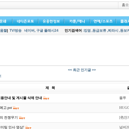
홈으
움짤
|
TV/방송
네이버,
구글 플래시24
인기검색어
:킹덤
,등급보류
,찌라시
,등보
<< 최근 인기글 >>
녀
제 목
용안내 및 게시물 삭제 안내
플투
예고.pot
HUGO
의 전쟁무기
[色안
미팅 인사 영상!
넘버2