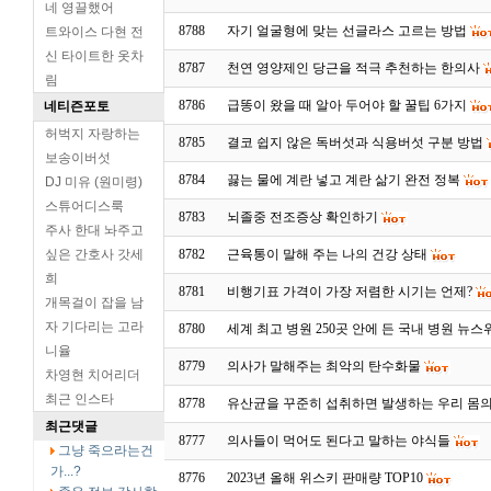
네 영끌했어
8788
자기 얼굴형에 맞는 선글라스 고르는 방법
트와이스 다현 전
신 타이트한 옷차
8787
천연 영양제인 당근을 적극 추천하는 한의사
림
8786
급똥이 왔을 때 알아 두어야 할 꿀팁 6가지
네티즌포토
허벅지 자랑하는
8785
결코 쉽지 않은 독버섯과 식용버섯 구분 방법
보송이버섯
8784
끓는 물에 계란 넣고 계란 삶기 완전 정복
DJ 미유 (원미령)
스튜어디스룩
8783
뇌졸중 전조증상 확인하기
주사 한대 놔주고
싶은 간호사 갓세
8782
근육통이 말해 주는 나의 건강 상태
희
8781
비행기표 가격이 가장 저렴한 시기는 언제?
개목걸이 잡을 남
자 기다리는 고라
8780
세계 최고 병원 250곳 안에 든 국내 병원 뉴스
니율
8779
의사가 말해주는 최악의 탄수화물
차영현 치어리더
최근 인스타
8778
유산균을 꾸준히 섭취하면 발생하는 우리 몸의
최근댓글
8777
의사들이 먹어도 된다고 말하는 야식들
그냥 죽으라는건
가...?
8776
2023년 올해 위스키 판매량 TOP10