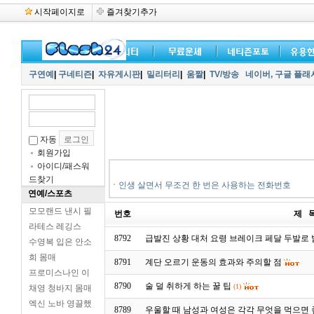
시작페이지로
즐겨찾기추가
구연예
|
구네티즌
|
자유게시판
|
밀리터리
|
움짤
|
TV/방송
네이버,
구글 플래
자동
회원가입
아이디/패스워
드찾기
ㆍ
인생 살면서 무조건 한 번은 사용하는 전화번호
연예/스포츠
모모랜드 낸시 필
번호
제 
라테스 레깅스
8792
급발진 상황 대처 요령 브레이크 페달 두발로
수영복 입은 안소
희 몸매
8791
계단 오르기 운동의 효과와 주의할 점
프로미스나인 이
8790
술 덜 취하게 하는 꿀 팁
(1)
채영 청바지 몸매
엑신 노바 영끌했
8789
우울할 때 남성과 여성은 각각 무엇을 먹으면 