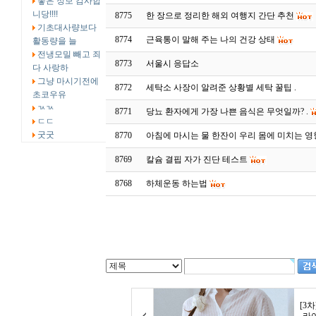
좋은 정보 감사합
니당!!!!
8775
한 장으로 정리한 해외 여행지 간단 추천
기초대사량보다
8774
근육통이 말해 주는 나의 건강 상태
활동량을 늘
전냉모밀 빼고 죄
8773
서울시 응답소
다 사랑하
그냥 마시기전에
8772
세탁소 사장이 알려준 상황별 세탁 꿀팁 .
초코우유
ㄳㄳ
8771
당뇨 환자에게 가장 나쁜 음식은 무엇일까? .
ㄷㄷ
굿굿
8770
아침에 마시는 물 한잔이 우리 몸에 미치는 영
8769
칼슘 결핍 자가 진단 테스트
8768
하체운동 하는법