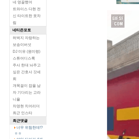
네 영끌했어
트와이스 다현 전
신 타이트한 옷차
림
네티즌포토
허벅지 자랑하는
보송이버섯
DJ 미유 (원미령)
스튜어디스룩
주사 한대 놔주고
싶은 간호사 갓세
희
개목걸이 잡을 남
자 기다리는 고라
니율
차영현 치어리더
최근 인스타
최근댓글
너무 위험한데!?
ㅎㅎ