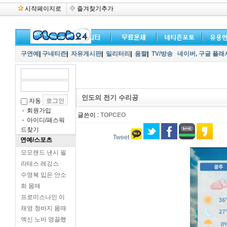
시작페이지로
즐겨찾기추가
구연예
|
구네티즌
|
자유게시판
|
밀리터리
|
움짤
|
TV/방송
네이버,
구글 플래
인도의 전기 수리공
자동
회원가입
글쓴이 :
TOPCEO
아이디/패스워
드찾기
Tweet
연예/스포츠
모모랜드 낸시 필
라테스 레깅스
수영복 입은 안소
희 몸매
프로미스나인 이
채영 청바지 몸매
엑신 노바 영끌했