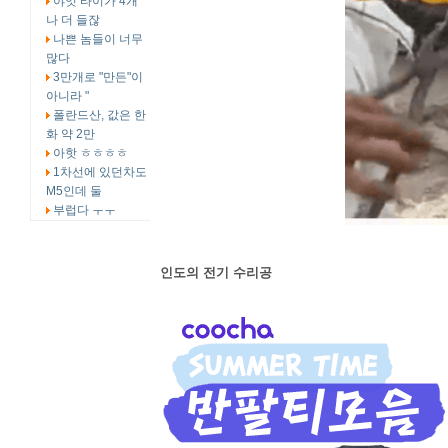
야잇 타이가 4개
나 더 들잖
나쁜 놈들이 너무
많다
3만개로 "만든"이
아니라 "
폴란드산, 값은 한
화 약 2만
아핫 ㅎㅎㅎㅎ
1차선에 있던차도
M5인데 둘
부럽다 ㅜㅜ
인도의 전기 수리공