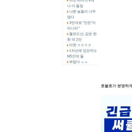
야잇 타이가 4개
나 더 들잖
나쁜 놈들이 너무
많다
3만개로 "만든"이
아니라 "
폴란드산, 값은 한
화 약 2만
아핫 ㅎㅎㅎㅎ
1차선에 있던차도
M5인데 둘
부럽다 ㅜㅜ
호불호가 분명하게