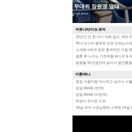
무대위 장원영 옆태
read more
커뮤니티/이슈.유머
20년간 단 한 마디 대화 없이, 애만 
짝녀 인스타 함부로 보면 안되는이
소개팅녀에게 받은 충격적인 거절 
결혼 후 느끼는 가전제품 베스트 & 
팀원들 92년생인데 늙어서 말안통함
카툰/애니
옆집 아줌마랑 야스하고 싶어서 서
킹덤 884화 (번역)
킹덤 884화 (미번역)
떡정이 무서운 이유
38살 여자 사장님한테 고백한 24살