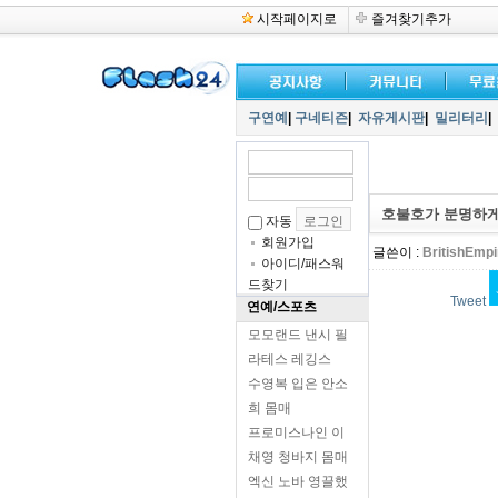
시작페이지로
즐겨찾기추가
구연예
|
구네티즌
|
자유게시판
|
밀리터리
|
호불호가 분명하게
자동
회원가입
글쓴이 :
BritishEmpi
아이디/패스워
드찾기
Tweet
연예/스포츠
모모랜드 낸시 필
라테스 레깅스
수영복 입은 안소
희 몸매
프로미스나인 이
채영 청바지 몸매
엑신 노바 영끌했