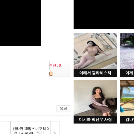
추천 : 0
이래서 필라테스하
이제
미시룩 박선우 사장
김나