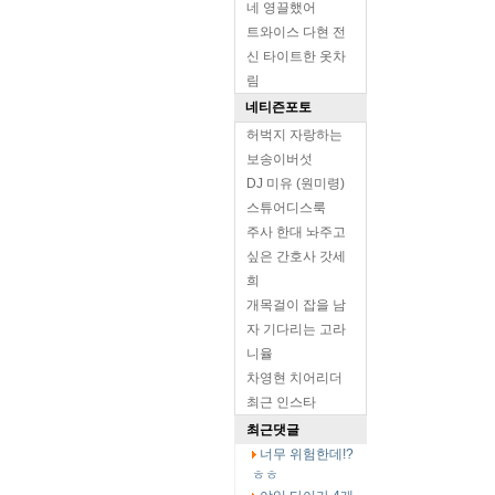
네 영끌했어
트와이스 다현 전
신 타이트한 옷차
림
네티즌포토
허벅지 자랑하는
보송이버섯
DJ 미유 (원미령)
스튜어디스룩
주사 한대 놔주고
싶은 간호사 갓세
희
개목걸이 잡을 남
자 기다리는 고라
니율
차영현 치어리더
최근 인스타
최근댓글
너무 위험한데!?
ㅎㅎ