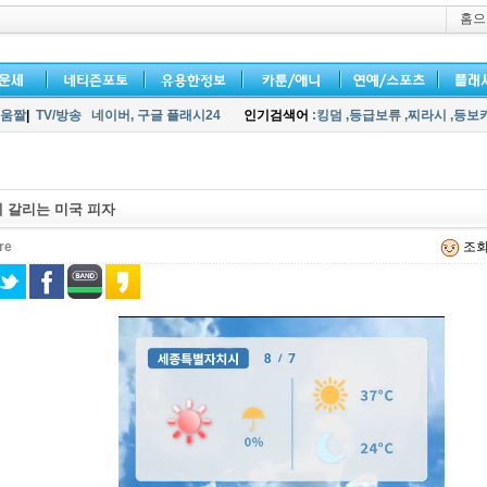
홈으
움짤
|
TV/방송
네이버,
구글 플래시24
인기검색어
:킹덤
,등급보류
,찌라시
,등보
 갈리는 미국 피자
re
조회 