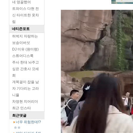
네 영끌했어
트와이스 다현 전
신 타이트한 옷차
림
네티즌포토
허벅지 자랑하는
보송이버섯
DJ 미유 (원미령)
스튜어디스룩
주사 한대 놔주고
싶은 간호사 갓세
희
개목걸이 잡을 남
자 기다리는 고라
니율
차영현 치어리더
최근 인스타
최근댓글
너무 위험한데!?
ㅎㅎ