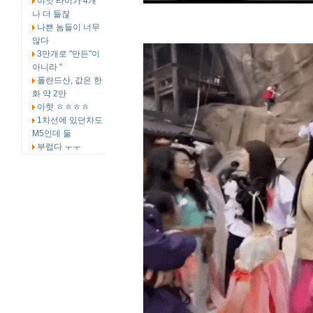
야잇 타이가 4개
나 더 들잖
나쁜 놈들이 너무
많다
3만개로 "만든"이
아니라 "
폴란드산, 값은 한
화 약 2만
아핫 ㅎㅎㅎㅎ
1차선에 있던차도
M5인데 둘
부럽다 ㅜㅜ