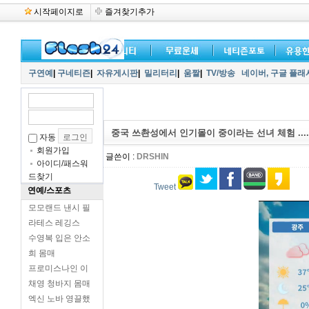
시작페이지로
즐겨찾기추가
구연예
|
구네티즌
|
자유게시판
|
밀리터리
|
움짤
|
TV/방송
네이버,
구글 플래
중국 쓰촨성에서 인기몰이 중이라는 선녀 체험 ....
자동
회원가입
글쓴이 :
DRSHIN
아이디/패스워
드찾기
Tweet
연예/스포츠
모모랜드 낸시 필
라테스 레깅스
수영복 입은 안소
희 몸매
프로미스나인 이
채영 청바지 몸매
엑신 노바 영끌했