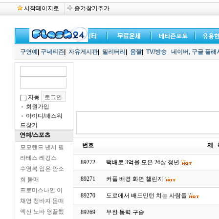
시작페이지로
즐겨찾기추가
구연예
|
구네티즌
|
자유게시판
|
밀리터리
|
움짤
|
TV/방송
네이버,
구글 플래
자동
회원가입
아이디/패스워
드찾기
연예/스포츠
번호
제 
모모랜드 낸시 필
라테스 레깅스
89272
택배로 3억을 모은 26살 청년
수영복 입은 안소
89271
커플 배경 화면 챌린지
희 몸매
프로미스나인 이
89270
도로에서 배드민턴 치는 사람들
채영 청바지 몸매
엑신 노바 영끌했
89269
무한 동력 구슬