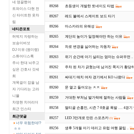
네 영끌했어
89268
초등생이 개발한 토네이도 타법
트와이스 다현 전
신 타이트한 옷차
89267
레드 불에서 스케이트 보드 타기
림
89266
마스카라의 유해성
네티즌포토
허벅지 자랑하는
89265
계단의 높이가 일정해야만 하는 이유
보송이버섯
89264
차로 변경을 싫어하는 자동차
DJ 미유 (원미령)
스튜어디스룩
89263
위기 순간에 아기 살리는 엄마는 슈퍼우먼 ..
주사 한대 놔주고
89262
주차 된 차가 긁혔는데 남겨진 쪽지가 황당
싶은 간호사 갓세
희
89261
싸대기 매치 여자 경기에서 KO 나왔다
개목걸이 잡을 남
89260
문 열고 들어오는 ㅊㅈ
자 기다리는 고라
니율
89259
거대한 부처님 발가락에 절하는 사람들
차영현 치어리더
89258
멀티골 손흥민, 시즌 7·8호골 폭발 ..... 4경
최근 인스타
최근댓글
89257
LED 3만개로 만든 스포츠카
(1)
너무 위험한데!?
89256
생후 5개월 아기 데리고 유럽 여행 꿀팁 ..
ㅎㅎ