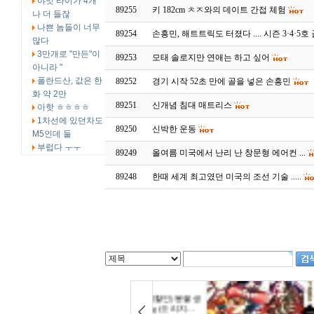
야잇 타이가 4개
89255
키 182cm ㅊㅈ와의 데이트 간접 체험
나 더 들잖
나쁜 놈들이 너무
89254
손흥민, 해트트릭도 터졌다 .... 시즌 3·4·5호
많다
3만개로 "만든"이
89253
모태 솔로지만 연애는 하고 싶어
아니라 "
폴란드산, 값은 한
89252
경기 시작 52초 만에 골을 넣은 손흥민
화 약 2만
89251
신개념 침대 매트리스
아핫 ㅎㅎㅎㅎ
1차선에 있던차도
89250
신박한 운동
M5인데 둘
부럽다 ㅜㅜ
89249
올여름 미국에서 난리 난 창문형 에어컨 ...
89248
한때 세계 최고였던 미국의 조선 기술 .....