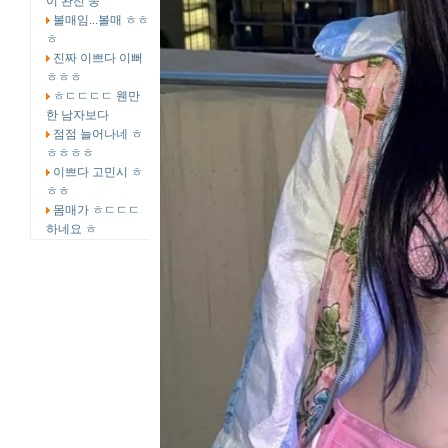
이 완전 중
볼매임...볼매 ㅎㅎ
ㅎ
진짜 이쁘다 이뻐
ㅎㅎㅎ
ㅎㄷㄷㄷㄷ 웬만
한 남자보다
점점 늘어나네 ㅎ
ㅎㅎㅎㅎ
이쁘다 고민시 ㅎ
ㅎㅎ
몸매가 ㅎㄷㄷㄷ
하네요 ㅎ