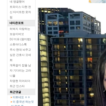
네 영끌했어
트와이스 다현 전
신 타이트한 옷차
림
네티즌포토
허벅지 자랑하는
보송이버섯
DJ 미유 (원미령)
스튜어디스룩
주사 한대 놔주고
싶은 간호사 갓세
희
개목걸이 잡을 남
자 기다리는 고라
니율
차영현 치어리더
최근 인스타
최근댓글
이쁘네요 ㅎㅎ
이 중국년 하는짓