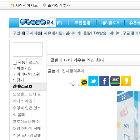
시작페이지로
즐겨찾기추가
구연예
|
구네티즌
|
자유게시판
|
밀리터리
|
움짤
|
TV/방송
네이버,
구글 플래
골반에 나비 키우는 엑신 한나
자동
회원가입
글쓴이 :
진시황의후예
아이디/패스워
드찾기
Tweet
연예/스포츠
모모랜드 낸시 필
라테스 레깅스
수영복 입은 안소
희 몸매
프로미스나인 이
채영 청바지 몸매
엑신 노바 영끌했