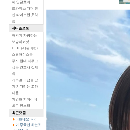
네 영끌했어
트와이스 다현 전
신 타이트한 옷차
림
네티즌포토
허벅지 자랑하는
보송이버섯
DJ 미유 (원미령)
스튜어디스룩
주사 한대 놔주고
싶은 간호사 갓세
희
개목걸이 잡을 남
자 기다리는 고라
니율
차영현 치어리더
최근 인스타
최근댓글
이쁘네요 ㅎㅎ
이 중국년 하는짓