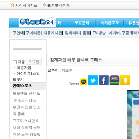
시작페이지로
즐겨찾기추가
구연예
|
구네티즌
|
자유게시판
|
밀리터리
|
움짤
|
TV/방송
네이버,
구글 플래
깊게파인 배우 금새록 드레스
자동
회원가입
글쓴이 :
지오투
아이디/패스워
드찾기
Tweet
연예/스포츠
모모랜드 낸시 필
라테스 레깅스
수영복 입은 안소
희 몸매
프로미스나인 이
채영 청바지 몸매
엑신 노바 영끌했