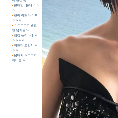
이 완전 중
볼매임...볼매 ㅎㅎ
ㅎ
진짜 이쁘다 이뻐
ㅎㅎㅎ
ㅎㄷㄷㄷㄷ 웬만
한 남자보다
점점 늘어나네 ㅎ
ㅎㅎㅎㅎ
이쁘다 고민시 ㅎ
ㅎㅎ
몸매가 ㅎㄷㄷㄷ
하네요 ㅎ