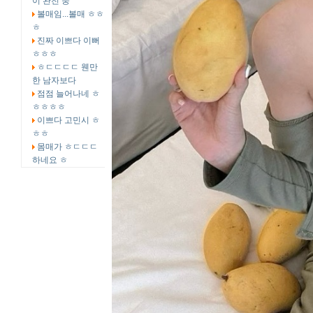
이 완전 중
볼매임...볼매 ㅎㅎ
ㅎ
진짜 이쁘다 이뻐
ㅎㅎㅎ
ㅎㄷㄷㄷㄷ 웬만
한 남자보다
점점 늘어나네 ㅎ
ㅎㅎㅎㅎ
이쁘다 고민시 ㅎ
ㅎㅎ
몸매가 ㅎㄷㄷㄷ
하네요 ㅎ