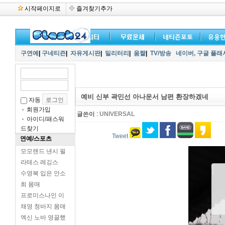
시작페이지로
즐겨찾기추가
구연예
|
구네티즌
|
자유게시판
|
밀리터리
|
움짤
|
TV/방송
네이버,
구글 플래
예비 신부 곽민선 아나운서 남편 환장하겠네
자동
회원가입
글쓴이 :
UNIVERSAL
아이디/패스워
드찾기
Tweet
연예/스포츠
모모랜드 낸시 필
라테스 레깅스
수영복 입은 안소
희 몸매
프로미스나인 이
채영 청바지 몸매
엑신 노바 영끌했