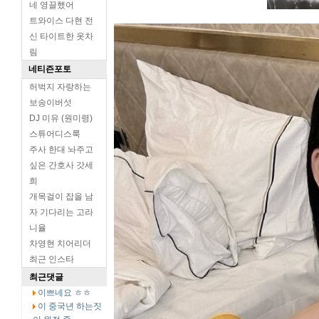
네 영끌했어
트와이스 다현 전
신 타이트한 옷차
림
네티즌포토
허벅지 자랑하는
보송이버섯
DJ 미유 (원미령)
스튜어디스룩
주사 한대 놔주고
싶은 간호사 갓세
희
개목걸이 잡을 남
자 기다리는 고라
니율
차영현 치어리더
최근 인스타
최근댓글
이쁘네요 ㅎㅎ
이 중국년 하는짓