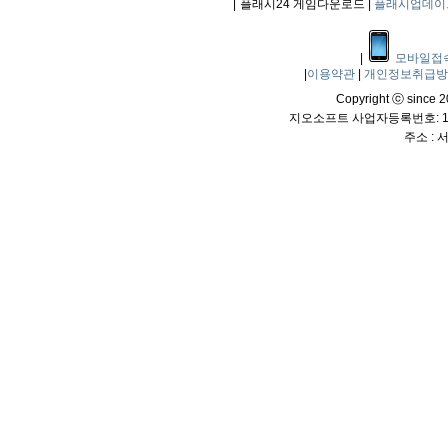
|
플래시24 게임다운로드 |
플래시업데이
|
모바일접
|
이용약관
|
개인정보취급
Copyright ⓒ since 20
지오소프트 사업자등록번호: 114
주소 :