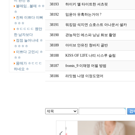
이 완전 중
38193
하이키 옐 타이트한 셔츠핏
볼매임...볼매 ㅎㅎ
ㅎ
38192
임윤아 유혹하는거야 ?
진짜 이쁘다 이뻐
ㅎㅎㅎ
38191
워킹맘 석지연 쇼호스트 아나운서 셀카
ㅎㄷㄷㄷㄷ 웬만
한 남자보다
38190
관능적인 에스파 닝닝 화보 촬영
점점 늘어나네 ㅎ
38189
아이브 안유진 청바지 골반
ㅎㅎㅎㅎ
이쁘다 고민시 ㅎ
38188
KISS OF LIFE 나띠 시스루 슬림
ㅎㅎ
몸매가 ㅎㄷㄷㄷ
38187
fromis_9 이채영 어필 방법
하네요 ㅎ
38186
라잇썸 나영 이정도였어