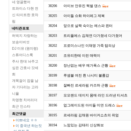
네 영끌했어
38206
아이브 안유진 쩍벌 댄스
트와이스 다현 전
신 타이트한 옷차
38205
아이들 슈화 하이레그 제복
림
38204
앞으로 살짝 숙이는 에스파 윈터
네티즌포토
허벅지 자랑하는
38203
트리플에스 김채연 다가졌네 다가졌어
보송이버섯
38202
프로미스나인 이채영 가죽 탑의상
DJ 미유 (원미령)
스튜어디스룩
38201
조유리한테 이런 매력이
주사 한대 놔주고
38200
장난없는 배우 메가폭스 근황
싶은 간호사 갓세
희
38199
루셈블 여진 흰 나시티 볼륨감
개목걸이 잡을 남
38198
잘빠진 르세라핌 카즈하 근황
자 기다리는 고라
니율
38197
모모랜드 데이지 몸매 라인 드러낸 티셔츠
차영현 치어리더
38196
업그레이드된 아이들 미연 드레스
최근 인스타
최근댓글
38195
르세라핌 김채원 바이커쇼츠의 위엄
이쁘네요 ㅎㅎ
38194
느낌있는 김태리 신상화보
이 중국년 하는짓