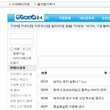
시작페이지로
즐겨찾기추가
구연예
|
구네티즌
|
자유게시판
|
밀리터리
|
움짤
|
TV/방송
네이버,
구글 플래
자동
회원가입
아이디/패스워
드찾기
연예/스포츠
번호
제 
모모랜드 낸시 필
라테스 레깅스
38210
넘치는 윤아 실화냐 ?
수영복 입은 안소
38209
회색 스포츠브라입고 춤추는 비비지 은하
희 몸매
프로미스나인 이
38208
예의바른 초아 리본 모양 튜브탑 원피스
채영 청바지 몸매
엑신 노바 영끌했
38207
몽실몽실한 수영복 낸시